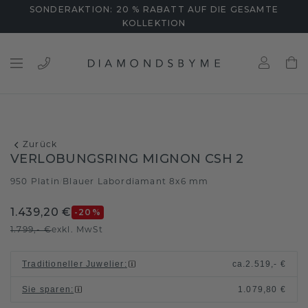
SONDERAKTION: 20 % RABATT AUF DIE GESAMTE
KOLLEKTION
Zurück
VERLOBUNGSRING MIGNON CSH 2
950 Platin
Blauer Labordiamant 8x6 mm
/
1.439,20 €
-20
%
1.799,- €
exkl. MwSt
Traditioneller Juwelier
:
ca.
2.519,- €
Sie sparen
:
1.079,80 €