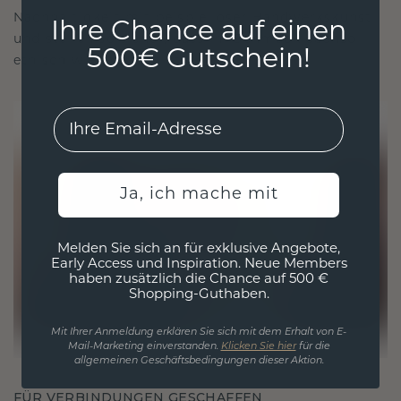
Nachhaltigkeit mit beispielloser Handwerkskunst
Ihre Chance auf einen
und stellen so sicher, dass Ihr Schmuck ebenso
500€ Gutschein!
ethisch wie exquisit ist.
EMail
Ja, ich mache mit
Melden Sie sich an für exklusive Angebote,
Early Access und Inspiration. Neue Members
haben zusätzlich die Chance auf 500 €
Shopping-Guthaben.
Mit Ihrer Anmeldung erklären Sie sich mit dem Erhalt von E-
Mail-Marketing einverstanden.
Klicken Sie hier
für die
allgemeinen Geschäftsbedingungen dieser Aktion.
FÜR VERBINDUNGEN GESCHAFFEN