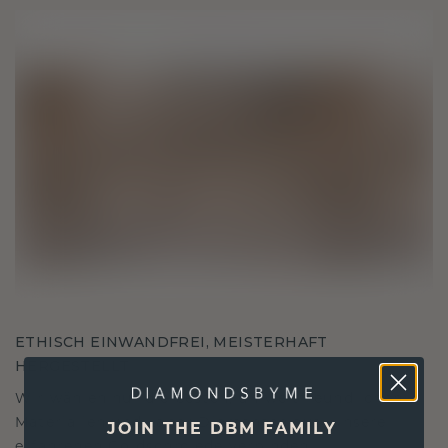
ETHISCH EINWANDFREI, MEISTERHAFT
HERGESTELLT
Wir wählen nur die besten, umweltfreundlichen
Materialien und Labor Diamanten aus. Unsere
JOIN THE DBM FAMILY
erfahrenen Goldschmiede verbinden