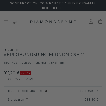
SONDERAKTION: 20 % RABATT AUF DIE GESAMTE
KOLLEKTION
Zurück
VERLOBUNGSRING MIGNON CSH 2
950 Platin
Custom diamant 8x6 mm
/
911,20 €
-20
%
1.139,- €
exkl. MwSt
Traditioneller Juwelier
:
ca.
1.595,- €
Sie sparen
:
683,80 €