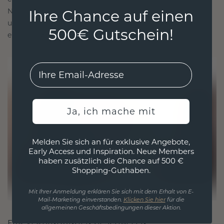
Nachhaltigkeit mit beispielloser Handwerkskunst
Ihre Chance auf einen
und stellen so sicher, dass Ihr Schmuck ebenso
500€ Gutschein!
ethisch wie exquisit ist.
EMail
Ja, ich mache mit
Melden Sie sich an für exklusive Angebote,
Early Access und Inspiration. Neue Members
haben zusätzlich die Chance auf 500 €
Shopping-Guthaben.
Mit Ihrer Anmeldung erklären Sie sich mit dem Erhalt von E-
Mail-Marketing einverstanden.
Klicken Sie hier
für die
allgemeinen Geschäftsbedingungen dieser Aktion.
FÜR VERBINDUNGEN GESCHAFFEN