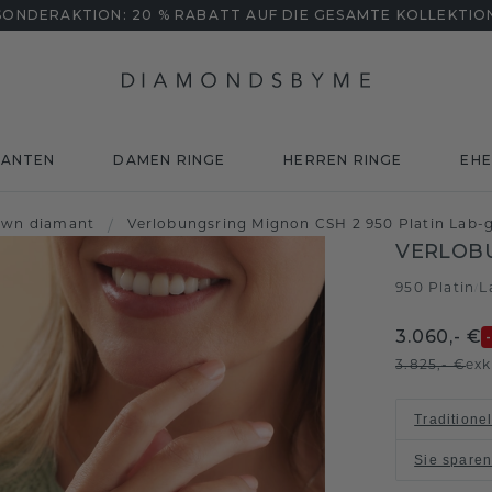
SONDERAKTION: 20 % RABATT AUF DIE GESAMTE KOLLEKTIO
MANTEN
DAMEN RINGE
HERREN RINGE
EHE
own diamant
/
Verlobungsring Mignon CSH 2 950 Platin Lab-
VERLOB
950 Platin
L
/
3.060,- €
3.825,- €
exk
Traditione
Sie spare