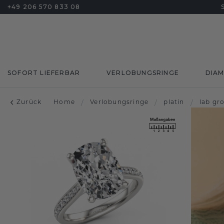
+49 206 570 833 08
SOFORT LIEFERBAR
VERLOBUNGSRINGE
DIA
Zurück
Home
/
Verlobungsringe
/
platin
/
lab gr