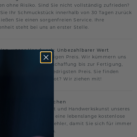
en ohne Risiko. Sind Sie nicht vollständig zufrieden?
Sie Ihr Schmuckstück innerhalb von 30 Tagen zurück
ießen Sie einen sorgenfreien Service. Ihre
nheit steht bei uns an erster Stelle.
sion, unser Handwerk: Unbezahlbarer Wert
fekte Stück zum richtigen Preis. Wir kümmern uns
n Schritt, von der Beschaffung bis zur Fertigung,
antieren Ihnen den niedrigsten Preis. Sie finden
o ein besseres Angebot? Wir ziehen mit!
lebenslanges Versprechen
hen hinter der Qualität und Handwerkskunst unseres
s.Deshalb bieten wir eine lebenslange kostenlose
e gegen Herstellungsfehler, damit Sie sich für immer
Sorgen machen müssen.