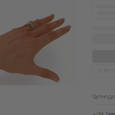
BEST
Chat
E
30 Tag