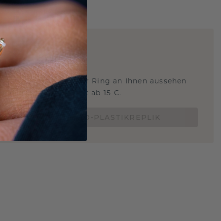
ARTIG
!
STERSCHMUCK
 Sie wissen, wie dieser Ring an Ihnen aussehen
und ob er passt? Jetzt ab 15 €.
BESTELLE EINE 3D-PLASTIKREPLIK