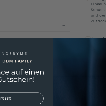
Einkauf
Senden 
und gen
Zufriede
Ihre Vi
Das per
um jede
und gar
E DBM FAMILY
andersw
ce auf einen
utschein!
Unser 
Wir ste
Schmuck
Garanti
keine 