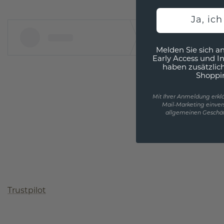
Ja, ic
Melden Sie sich an
Early Access und I
haben zusätzlic
Shoppi
Mit Ihrer Anmeldung erklä
Mail-Marketing einver
allgemeinen Geschäf
Trustpilot