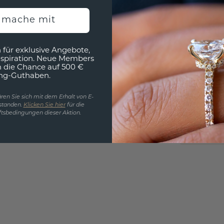
h mache mit
EINZIG
 für exklusive Angebote,
nspiration. Neue Members
3D MU
h die Chance auf 500 €
ng-Guthaben.
Wollen
würde 
ren Sie sich mit dem Erhalt von E-
standen.
Klicken Sie hier
für die
tsbedingungen dieser Aktion.