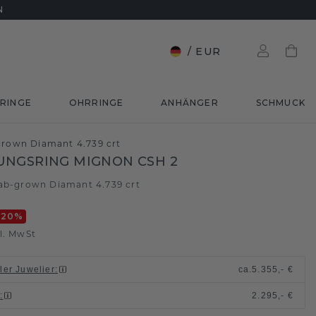
N
/
EUR
RINGE
OHRRINGE
ANHÄNGER
SCHMUCK
grown Diamant 4.739 crt
UNGSRING MIGNON CSH 2
ab-grown Diamant 4.739 crt
-20
%
l. MwSt
ller Juwelier
:
ca.
5.355,- €
n
:
2.295,- €