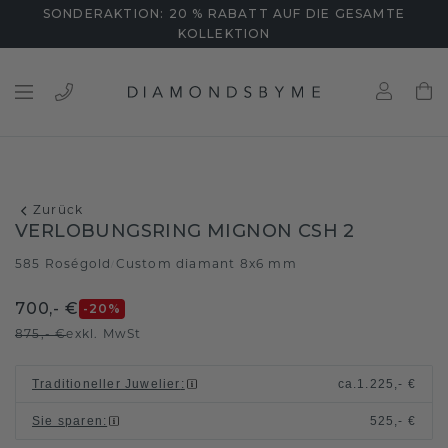
SONDERAKTION: 20 % RABATT AUF DIE GESAMTE
KOLLEKTION
Zurück
VERLOBUNGSRING MIGNON CSH 2
585 Roségold
Custom diamant 8x6 mm
/
700,- €
-20
%
875,- €
exkl. MwSt
Traditioneller Juwelier
:
ca.
1.225,- €
Sie sparen
:
525,- €