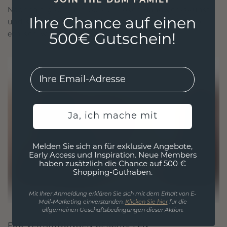
JOIN THE DBM FAMILY
Nachhaltigkeit mit beispielloser Handwerkskunst
Ihre Chance auf einen
und stellen so sicher, dass Ihr Schmuck ebenso
ethisch wie exquisit ist.
500€ Gutschein!
EMail
Ja, ich mache mit
Melden Sie sich an für exklusive Angebote,
Early Access und Inspiration. Neue Members
haben zusätzlich die Chance auf 500 €
Shopping-Guthaben.
Mit Ihrer Anmeldung erklären Sie sich mit dem Erhalt von E-
Mail-Marketing einverstanden.
Klicken Sie hier
für die
allgemeinen Geschäftsbedingungen dieser Aktion.
FÜR VERBINDUNGEN GESCHAFFEN