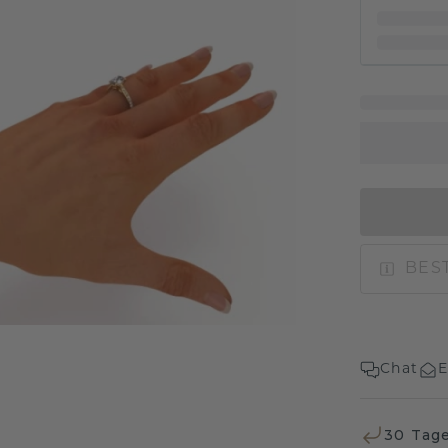
BEST
Chat
E
30 Tag