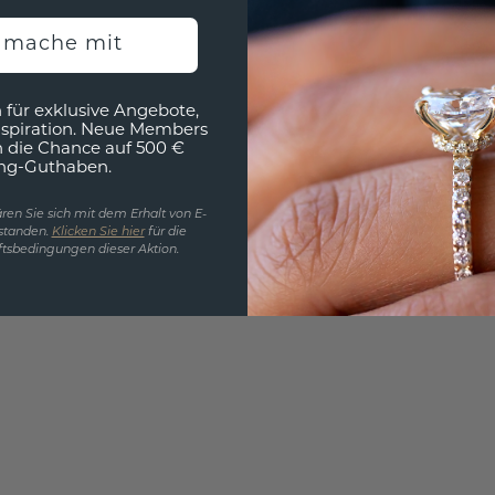
h mache mit
EINZIG
 für exklusive Angebote,
3D MU
nspiration. Neue Members
h die Chance auf 500 €
ng-Guthaben.
Wollen
würde 
ren Sie sich mit dem Erhalt von E-
standen.
Klicken Sie hier
für die
tsbedingungen dieser Aktion.