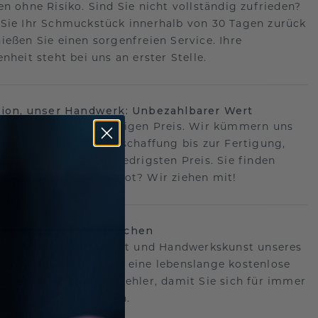
en ohne Risiko. Sind Sie nicht vollständig zufrieden?
Sie Ihr Schmuckstück innerhalb von 30 Tagen zurück
ießen Sie einen sorgenfreien Service. Ihre
nheit steht bei uns an erster Stelle.
sion, unser Handwerk: Unbezahlbarer Wert
fekte Stück zum richtigen Preis. Wir kümmern uns
n Schritt, von der Beschaffung bis zur Fertigung,
antieren Ihnen den niedrigsten Preis. Sie finden
o ein besseres Angebot? Wir ziehen mit!
lebenslanges Versprechen
hen hinter der Qualität und Handwerkskunst unseres
s.Deshalb bieten wir eine lebenslange kostenlose
e gegen Herstellungsfehler, damit Sie sich für immer
Sorgen machen müssen.