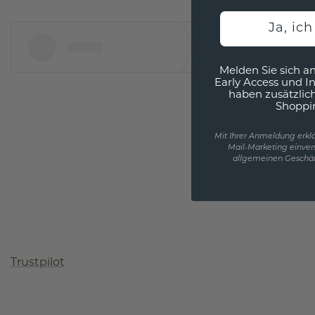
Ja, ic
Melden Sie sich an
Early Access und I
haben zusätzlic
Shoppi
Mit Ihrer Anmeldung erklä
Mail-Marketing einver
allgemeinen Geschäf
Trustpilot