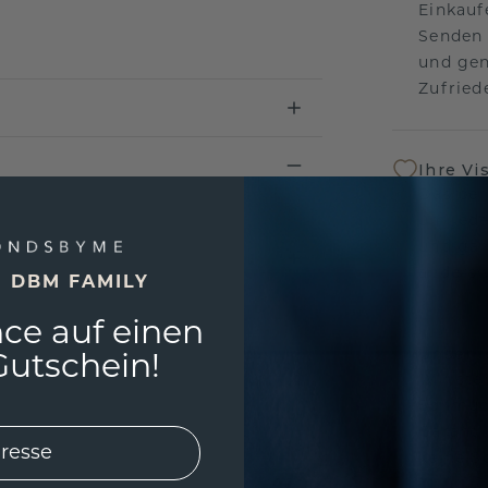
Einkauf
Senden 
und gen
Zufriede
Ihre Vi
Das per
um jede
und gar
andersw
E DBM FAMILY
ce auf einen
Unser 
utschein!
Wir ste
Schmuck
Garanti
keine 