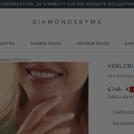
SONDERAKTION: 20 % RABATT AUF DIE GESAMTE KOLLEKTIO
MANTEN
DAMEN RINGE
HERREN RINGE
EHE
mant 1.739 crt
VERLOB
585 Roségo
6.148,- €
-
7.685,- €
exk
Traditione
Sie spare