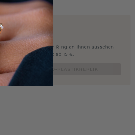
ARTIG
!
STERSCHMUCK
 Sie wissen, wie dieser Ring an Ihnen aussehen
und ob er passt? Jetzt ab 15 €.
BESTELLE EINE 3D-PLASTIKREPLIK