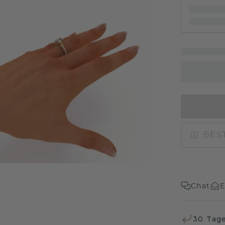
BEST
Chat
E
30 Tag