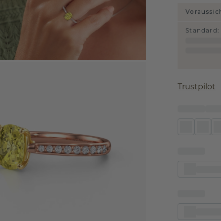
Voraussic
Standard
:
Trustpilot