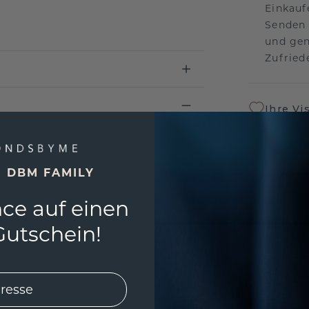
Einkauf
Senden 
und gen
Zufriede
Ihre Vi
Das per
um jede
und gar
E DBM FAMILY
andersw
ce auf einen
Unser 
utschein!
Wir ste
Schmuck
Garanti
keine 