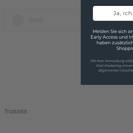
Ja, ic
Melden Sie sich an
Early Access und I
haben zusätzlic
Shoppi
Mit Ihrer Anmeldung erklä
Mail-Marketing einver
allgemeinen Geschäf
Trustpilot