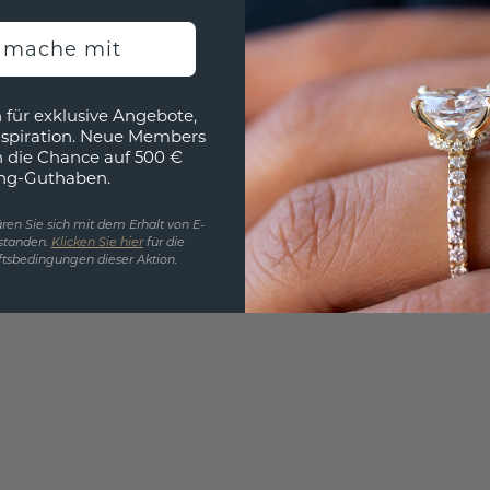
h mache mit
EINZIG
 für exklusive Angebote,
3D MU
nspiration. Neue Members
h die Chance auf 500 €
Wollen
ng-Guthaben.
würde 
ren Sie sich mit dem Erhalt von E-
standen.
Klicken Sie hier
für die
tsbedingungen dieser Aktion.