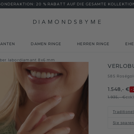
SONDERAKTION: 20 % RABATT AUF DIE GESAMTE KOLLEKTIO
MANTEN
DAMEN RINGE
HERREN RINGE
EHE
lber labordiamant 8x6 mm
VERLOB
585 Roségo
1.548,- €
-
1.935,- €
exk
Traditione
Sie spare