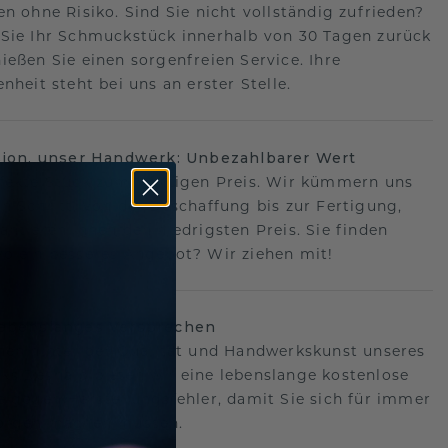
en ohne Risiko. Sind Sie nicht vollständig zufrieden?
Sie Ihr Schmuckstück innerhalb von 30 Tagen zurück
ießen Sie einen sorgenfreien Service. Ihre
nheit steht bei uns an erster Stelle.
sion, unser Handwerk: Unbezahlbarer Wert
fekte Stück zum richtigen Preis. Wir kümmern uns
n Schritt, von der Beschaffung bis zur Fertigung,
antieren Ihnen den niedrigsten Preis. Sie finden
o ein besseres Angebot? Wir ziehen mit!
lebenslanges Versprechen
hen hinter der Qualität und Handwerkskunst unseres
s.Deshalb bieten wir eine lebenslange kostenlose
e gegen Herstellungsfehler, damit Sie sich für immer
Sorgen machen müssen.