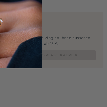
ARTIG
!
STERSCHMUCK
 Sie wissen, wie dieser Ring an Ihnen aussehen
und ob er passt? Jetzt ab 15 €.
BESTELLE EINE 3D-PLASTIKREPLIK