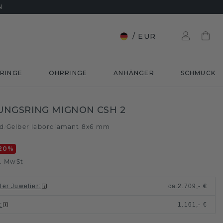
N
/
EUR
RINGE
OHRRINGE
ANHÄNGER
SCHMUCK
UNGSRING MIGNON CSH 2
ld
Gelber labordiamant 8x6 mm
/
20
%
l. MwSt
ller Juwelier
:
ca.
2.709,- €
n
:
1.161,- €