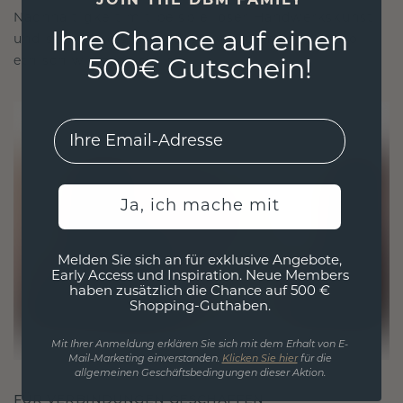
JOIN THE DBM FAMILY
Nachhaltigkeit mit beispielloser Handwerkskunst
Ihre Chance auf einen
und stellen so sicher, dass Ihr Schmuck ebenso
ethisch wie exquisit ist.
500€ Gutschein!
EMail
Ja, ich mache mit
Melden Sie sich an für exklusive Angebote,
Early Access und Inspiration. Neue Members
haben zusätzlich die Chance auf 500 €
Shopping-Guthaben.
Mit Ihrer Anmeldung erklären Sie sich mit dem Erhalt von E-
Mail-Marketing einverstanden.
Klicken Sie hier
für die
allgemeinen Geschäftsbedingungen dieser Aktion.
FÜR VERBINDUNGEN GESCHAFFEN