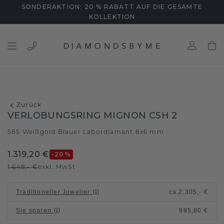
SONDERAKTION: 20 % RABATT AUF DIE GESAMTE
KOLLEKTION
Zurück
VERLOBUNGSRING MIGNON CSH 2
585 Weißgold
Blauer Labordiamant 8x6 mm
/
1.319,20 €
-20
%
1.649,- €
exkl. MwSt
Traditioneller Juwelier
:
ca.
2.305,- €
Sie sparen
:
985,80 €