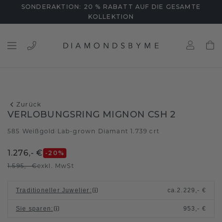
SONDERAKTION: 20 % RABATT AUF DIE GESAMTE
KOLLEKTION
Zurück
VERLOBUNGSRING MIGNON CSH 2
585 Weißgold
Lab-grown Diamant 1.739 crt
/
1.276,- €
-20
%
1.595,- €
exkl. MwSt
Traditioneller Juwelier
:
ca.
2.229,- €
Sie sparen
:
953,- €