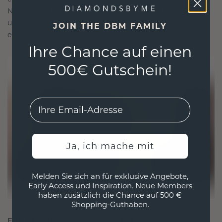
Nachhaltigkeit mit beispielloser Handwerkskunst
und stellen so sicher, dass Ihr Schmuck ebenso
JOIN THE DBM FAMILY
ethisch wie exquisit ist.
Ihre Chance auf einen
500€ Gutschein!
EMail
Ja, ich mache mit
Melden Sie sich an für exklusive Angebote,
Early Access und Inspiration. Neue Members
haben zusätzlich die Chance auf 500 €
Shopping-Guthaben.
FÜR VERBINDUNGEN GESCHAFFEN