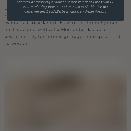
Mit Ihrer Anmeldung erklären Sie sich mit dem Erhalt von E-
Mail-Marketing einverstanden.
Klicken Sie hier
für die
Unsere Designphilosophie ist auf Verbindung
allgemeinen Geschäftsbedingungen dieser Aktion.
ausgelegt, wobei jedes Stück so gestaltet ist, dass
es die Zeit überdauert. Es wird zu Ihrem Symbol
für Liebe und wertvolle Momente, das dazu
bestimmt ist, für immer getragen und geschätzt
zu werden.