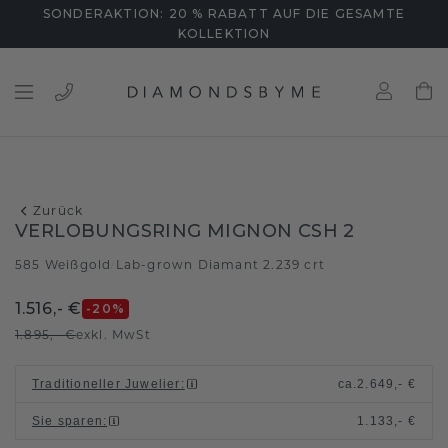
SONDERAKTION: 20 % RABATT AUF DIE GESAMTE
KOLLEKTION
Zurück
VERLOBUNGSRING MIGNON CSH 2
585 Weißgold
Lab-grown Diamant 2.239 crt
/
1.516,- €
-20
%
1.895,- €
exkl. MwSt
Traditioneller Juwelier
:
ca.
2.649,- €
Sie sparen
:
1.133,- €