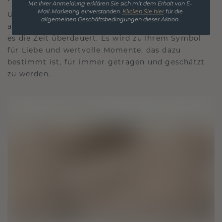
Mit Ihrer Anmeldung erklären Sie sich mit dem Erhalt von E-
Mail-Marketing einverstanden.
Klicken Sie hier
für die
Unsere Designphilosophie ist auf Verbindung
allgemeinen Geschäftsbedingungen dieser Aktion.
ausgelegt, wobei jedes Stück so gestaltet ist, dass
es die Zeit überdauert. Es wird zu Ihrem Symbol
für Liebe und wertvolle Momente, das dazu
bestimmt ist, für immer getragen und geschätzt
zu werden.