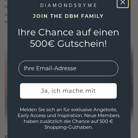
Nachhaltigkeit mit beispielloser Handwerkskunst
und stellen so sicher, dass Ihr Schmuck ebenso
JOIN THE DBM FAMILY
ethisch wie exquisit ist.
Ihre Chance auf einen
500€ Gutschein!
EMail
Ja, ich mache mit
Melden Sie sich an für exklusive Angebote,
Early Access und Inspiration. Neue Members
haben zusätzlich die Chance auf 500 €
Shopping-Guthaben.
FÜR VERBINDUNGEN GESCHAFFEN