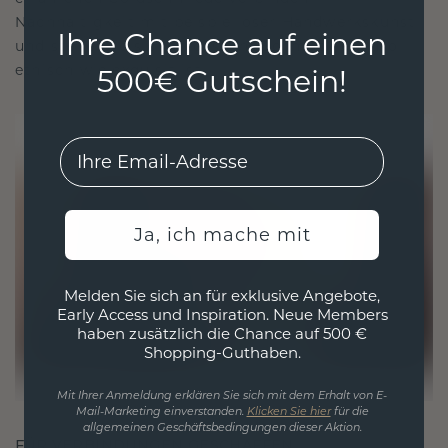
Nachhaltigkeit mit beispielloser Handwerkskunst
Ihre Chance auf einen
und stellen so sicher, dass Ihr Schmuck ebenso
ethisch wie exquisit ist.
500€ Gutschein!
EMail
Ja, ich mache mit
Melden Sie sich an für exklusive Angebote,
Early Access und Inspiration. Neue Members
haben zusätzlich die Chance auf 500 €
Shopping-Guthaben.
Mit Ihrer Anmeldung erklären Sie sich mit dem Erhalt von E-
Mail-Marketing einverstanden.
Klicken Sie hier
für die
allgemeinen Geschäftsbedingungen dieser Aktion.
FÜR VERBINDUNGEN GESCHAFFEN