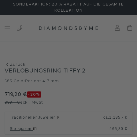
SONDERAKTION: 20 % RABATT AUF DIE GESAMTE
KOLLEKTION
Zurück
VERLOBUNGSRING TIFFY 2
585 Gold
Peridot 4.7 mm
/
719,20 €
-20
%
899,- €
exkl. MwSt
Traditioneller Juwelier
:
ca.
1.185,- €
Sie sparen
:
465,80 €