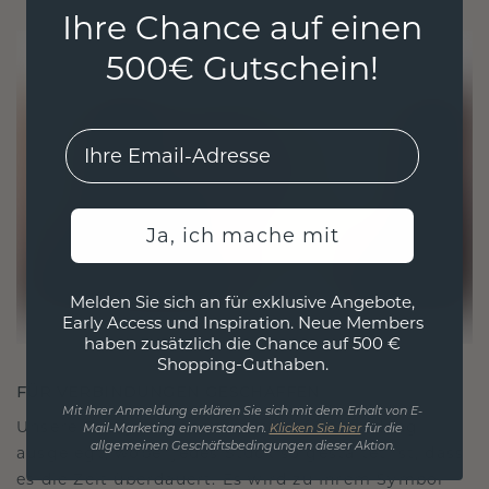
Ihre Chance auf einen
500€ Gutschein!
EMail
Ja, ich mache mit
Melden Sie sich an für exklusive Angebote,
Early Access und Inspiration. Neue Members
haben zusätzlich die Chance auf 500 €
Shopping-Guthaben.
FÜR VERBINDUNGEN GESCHAFFEN
Mit Ihrer Anmeldung erklären Sie sich mit dem Erhalt von E-
Unsere Designphilosophie ist auf Verbindung
Mail-Marketing einverstanden.
Klicken Sie hier
für die
allgemeinen Geschäftsbedingungen dieser Aktion.
ausgelegt, wobei jedes Stück so gestaltet ist, dass
es die Zeit überdauert. Es wird zu Ihrem Symbol