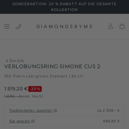
SONDERAKTION: 20 % RABATT AUF DIE GESAMTE
KOLLEKTION
Zurück
VERLOBUNGSRING SIMONE CUS 2
950 Platin
Lab-grown Diamant 1.36 crt
/
1.519,20 €
-20
%
1.899,- €
exkl. MwSt
Traditioneller Juwelier
:
ca.
2.509,- €
Sie sparen
:
989,80 €