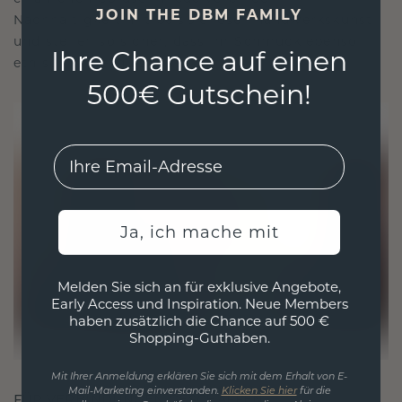
JOIN THE DBM FAMILY
Nachhaltigkeit mit beispielloser Handwerkskunst
und stellen so sicher, dass Ihr Schmuck ebenso
Ihre Chance auf einen
ethisch wie exquisit ist.
500€ Gutschein!
EMail
Ja, ich mache mit
Melden Sie sich an für exklusive Angebote,
Early Access und Inspiration. Neue Members
haben zusätzlich die Chance auf 500 €
Shopping-Guthaben.
Mit Ihrer Anmeldung erklären Sie sich mit dem Erhalt von E-
Mail-Marketing einverstanden.
Klicken Sie hier
für die
FÜR VERBINDUNGEN GESCHAFFEN