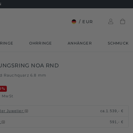
N
/
EUR
RINGE
OHRRINGE
ANHÄNGER
SCHMUCK
UNGSRING NOA RND
ld
Rauchquarz 6.8 mm
/
0
%
. MwSt
ller Juwelier
:
ca.
1.539,- €
n
:
591,- €