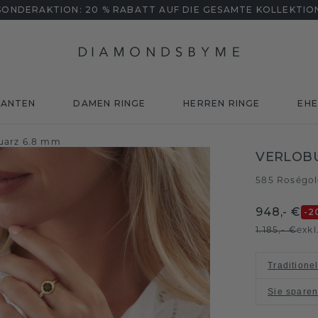
SONDERAKTION: 20 % RABATT AUF DIE GESAMTE KOLLEKTIO
MANTEN
DAMEN RINGE
HERREN RINGE
EHE
uarz 6.8 mm
VERLOB
585 Roségo
948,- €
-2
1.185,- €
exkl
Traditione
Sie spare