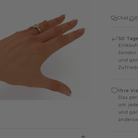
Chat
E
30 Tag
Einkauf
Senden 
und gen
Zufriede
Ihre Vi
Das per
um jede
und gar
andersw