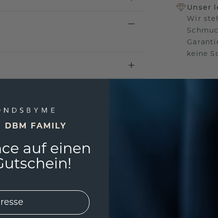
Unser 
Wir ste
Schmuck
Garanti
keine 
EINZIG
3D MU
E DBM FAMILY
Wollen
ce auf einen
würde 
utschein!