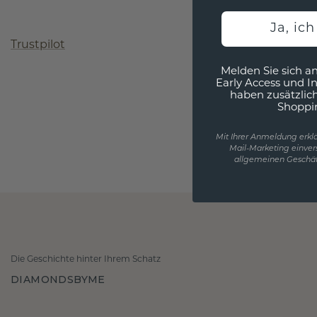
Ja, ic
Trustpilot
Melden Sie sich an
Early Access und I
haben zusätzlic
Shoppi
Mit Ihrer Anmeldung erklä
Mail-Marketing einver
allgemeinen Geschäf
Die Geschichte hinter Ihrem Schatz
DIAMONDSBYME