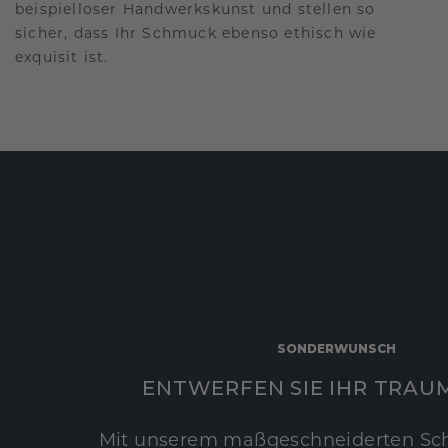
beispielloser Handwerkskunst und stellen so
sicher, dass Ihr Schmuck ebenso ethisch wie
exquisit ist.
SONDERWUNSCH
ENTWERFEN SIE IHR TRAU
Mit unserem maßgeschneiderten Sc