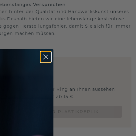
lebenslanges Versprechen
hen hinter der Qualität und Handwerkskunst unseres
s.Deshalb bieten wir eine lebenslange kostenlose
e gegen Herstellungsfehler, damit Sie sich für immer
Sorgen machen müssen.
ARTIG
!
STERSCHMUCK
 Sie wissen, wie dieser Ring an Ihnen aussehen
und ob er passt? Jetzt ab 15 €.
BESTELLE EINE 3D-PLASTIKREPLIK