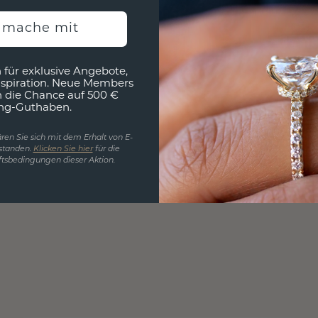
h mache mit
 für exklusive Angebote,
nspiration. Neue Members
h die Chance auf 500 €
ng-Guthaben.
ren Sie sich mit dem Erhalt von E-
standen.
Klicken Sie hier
für die
tsbedingungen dieser Aktion.