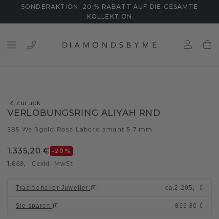
SONDERAKTION: 20 % RABATT AUF DIE GESAMTE
KOLLEKTION
Zurück
VERLOBUNGSRING ALIYAH RND
585 Weißgold
Rosa Labordiamant 5.7 mm
/
1.335,20 €
-20
%
1.669,- €
exkl. MwSt
Traditioneller Juwelier
:
ca.
2.205,- €
Sie sparen
:
869,80 €