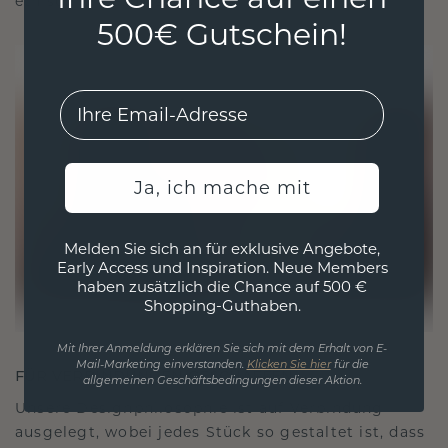
ethisch wie exquisit ist.
500€ Gutschein!
EMail
Ja, ich mache mit
Melden Sie sich an für exklusive Angebote,
Early Access und Inspiration. Neue Members
haben zusätzlich die Chance auf 500 €
Shopping-Guthaben.
Mit Ihrer Anmeldung erklären Sie sich mit dem Erhalt von E-
Mail-Marketing einverstanden.
Klicken Sie hier
für die
FÜR VERBINDUNGEN GESCHAFFEN
allgemeinen Geschäftsbedingungen dieser Aktion.
Unsere Designphilosophie ist auf Verbindung
ausgelegt, wobei jedes Stück so gestaltet ist, dass