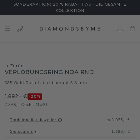
SONDERAKTION: 20 % RABATT AUF DIE GESAMTE
KOLLEKTION
Zurück
VERLOBUNGSRING NOA RND
585 Gold
Rosa Labordiamant 6.8 mm
/
1.892,- €
-20
%
2.365,- €
exkl. MwSt
Traditioneller Juwelier
:
ca.
3.075,- €
Sie sparen
:
1.183,- €