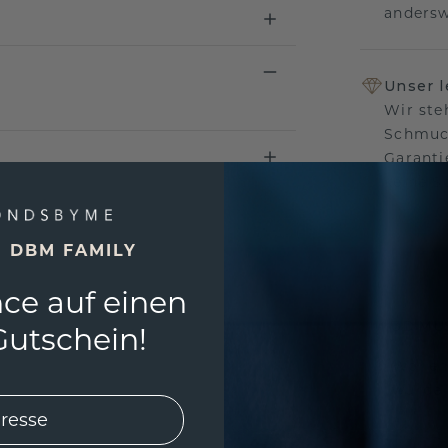
andersw
Unser 
Wir ste
Schmuck
Garanti
keine 
E DBM FAMILY
ce auf einen
EINZIG
3D MU
utschein!
Wollen
würde 