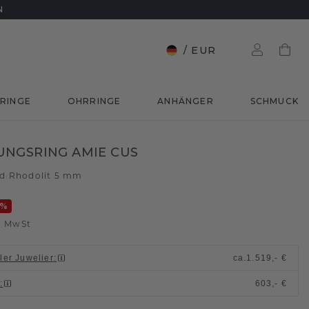
N
/
EUR
RINGE
OHRRINGE
ANHÄNGER
SCHMUCK
NGSRING AMIE CUS
ld
Rhodolit 5 mm
/
%
. MwSt
ller Juwelier
:
ca.
1.519,- €
n
:
603,- €