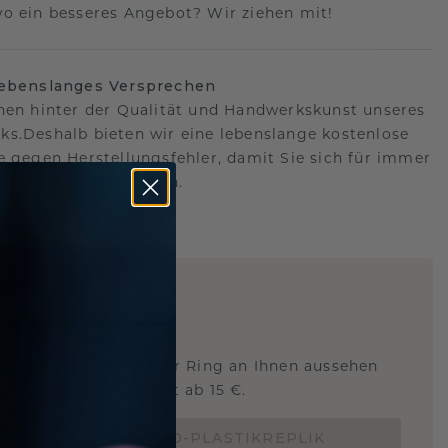
o ein besseres Angebot? Wir ziehen mit!
lebenslanges Versprechen
hen hinter der Qualität und Handwerkskunst unseres
s.Deshalb bieten wir eine lebenslange kostenlose
e gegen Herstellungsfehler, damit Sie sich für immer
Sorgen machen müssen.
ARTIG
!
STERSCHMUCK
 Sie wissen, wie dieser Ring an Ihnen aussehen
und ob er passt? Jetzt ab 15 €.
BESTELLE EINE 3D-PLASTIKREPLIK