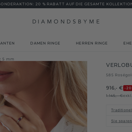
SONDERAKTION: 20 % RABATT AUF DIE GESAMTE KOLLEKTIO
MANTEN
DAMEN RINGE
HERREN RINGE
EHE
it 5 mm
VERLOBU
585 Roségo
916,- €
-20
1.145,- €
exkl
Traditione
Sie spare