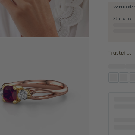
Voraussic
Standard
:
Trustpilot