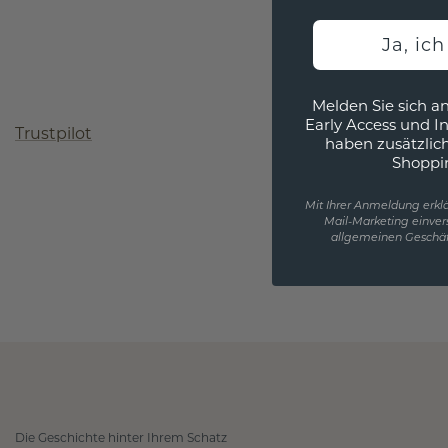
Ja, ic
Melden Sie sich an
Early Access und I
Trustpilot
haben zusätzlic
Shoppi
Mit Ihrer Anmeldung erklä
Mail-Marketing einver
allgemeinen Geschäf
Die Geschichte hinter Ihrem Schatz