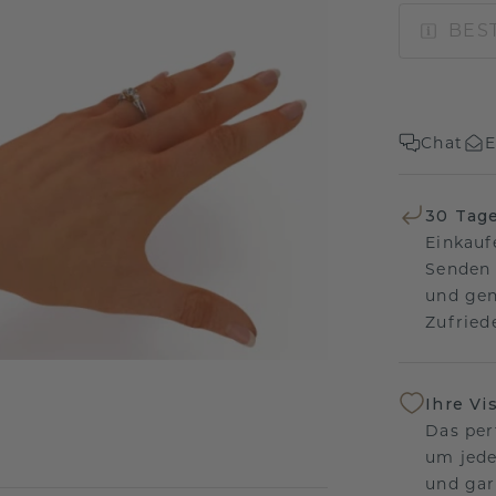
BEST
Chat
E
30 Tag
Einkauf
Senden 
und gen
Zufriede
Ihre Vi
Das per
um jede
und gar