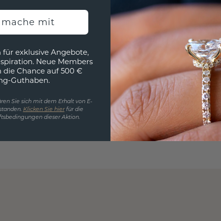
h mache mit
 für exklusive Angebote,
nspiration. Neue Members
h die Chance auf 500 €
ng-Guthaben.
ren Sie sich mit dem Erhalt von E-
standen.
Klicken Sie hier
für die
tsbedingungen dieser Aktion.