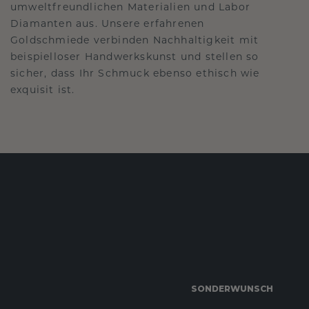
umweltfreundlichen Materialien und Labor
Diamanten aus. Unsere erfahrenen
Goldschmiede verbinden Nachhaltigkeit mit
beispielloser Handwerkskunst und stellen so
sicher, dass Ihr Schmuck ebenso ethisch wie
exquisit ist.
SONDERWUNSCH