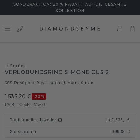
SONDERAKTION: 20 % RABATT AUF DIE GESAMTE
KOLLEKTION
Zurück
VERLOBUNGSRING SIMONE CUS 2
585 Roségold
Rosa Labordiamant 6 mm
/
1.535,20 €
-20
%
1.919,- €
exkl. MwSt
Traditioneller Juwelier
:
ca.
2.535,- €
Sie sparen
:
999,80 €