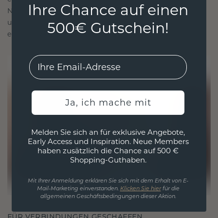
Ihre Chance auf einen
Nachhaltigkeit mit beispielloser Handwerkskunst
und stellen so sicher, dass Ihr Schmuck ebenso
500€ Gutschein!
ethisch wie exquisit ist.
EMail
Ja, ich mache mit
Melden Sie sich an für exklusive Angebote,
Early Access und Inspiration. Neue Members
haben zusätzlich die Chance auf 500 €
Shopping-Guthaben.
Mit Ihrer Anmeldung erklären Sie sich mit dem Erhalt von E-
Mail-Marketing einverstanden.
Klicken Sie hier
für die
allgemeinen Geschäftsbedingungen dieser Aktion.
FÜR VERBINDUNGEN GESCHAFFEN