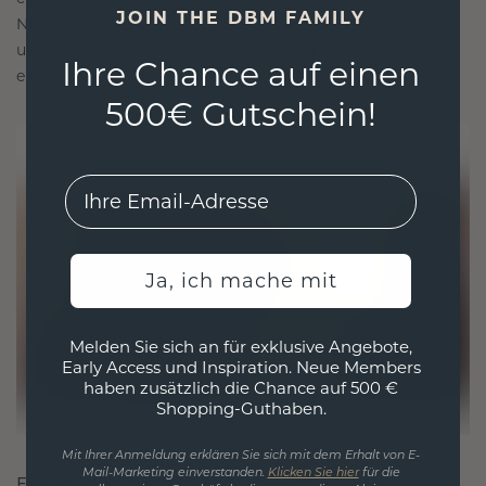
JOIN THE DBM FAMILY
Nachhaltigkeit mit beispielloser Handwerkskunst
und stellen so sicher, dass Ihr Schmuck ebenso
Ihre Chance auf einen
ethisch wie exquisit ist.
500€ Gutschein!
EMail
Ja, ich mache mit
Melden Sie sich an für exklusive Angebote,
Early Access und Inspiration. Neue Members
haben zusätzlich die Chance auf 500 €
Shopping-Guthaben.
Mit Ihrer Anmeldung erklären Sie sich mit dem Erhalt von E-
Mail-Marketing einverstanden.
Klicken Sie hier
für die
FÜR VERBINDUNGEN GESCHAFFEN