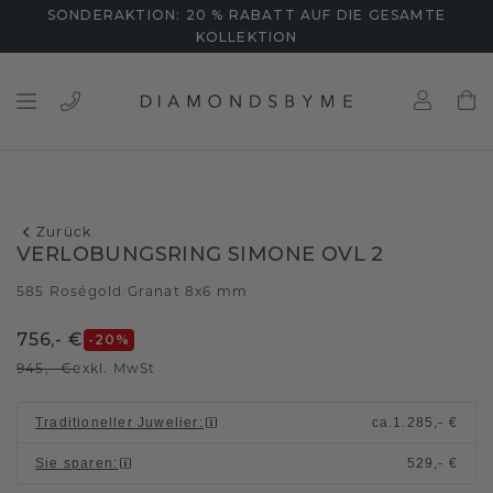
SONDERAKTION: 20 % RABATT AUF DIE GESAMTE
KOLLEKTION
Zurück
VERLOBUNGSRING SIMONE OVL 2
585 Roségold
Granat 8x6 mm
/
756,- €
-20
%
945,- €
exkl. MwSt
Traditioneller Juwelier
:
ca.
1.285,- €
Sie sparen
:
529,- €