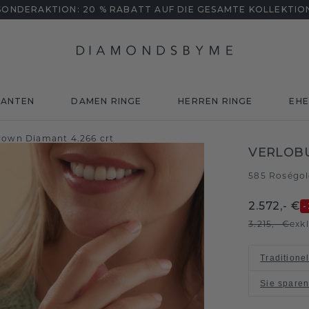
SONDERAKTION: 20 % RABATT AUF DIE GESAMTE KOLLEKTIO
MANTEN
DAMEN RINGE
HERREN RINGE
EHE
rown Diamant 4.266 crt
VERLOBU
585 Roségo
2.572,- €
-
3.215,- €
exk
Traditione
Sie spare