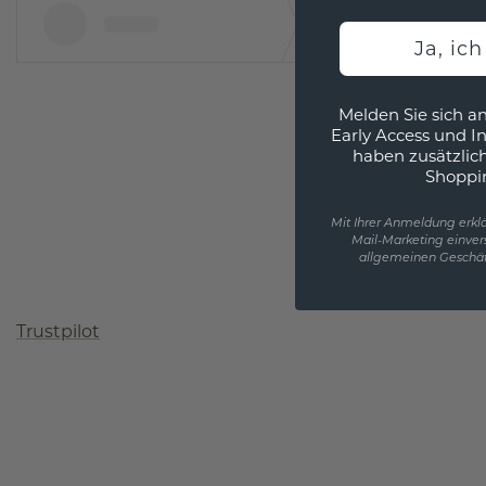
Ja, ic
Melden Sie sich an
Early Access und I
haben zusätzlic
Shoppi
Mit Ihrer Anmeldung erklä
Mail-Marketing einver
allgemeinen Geschäf
Trustpilot