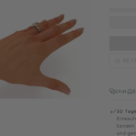
BEST
Chat
E
30 Tag
Einkauf
Senden 
und gen