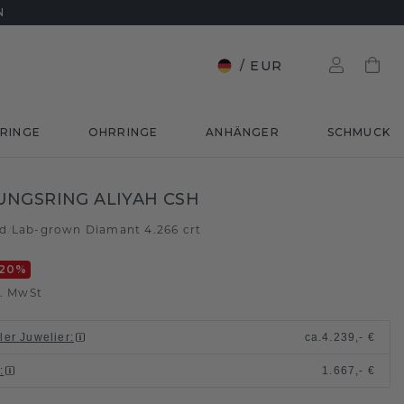
N
/
EUR
RINGE
OHRRINGE
ANHÄNGER
SCHMUCK
NGSRING ALIYAH CSH
ld
Lab-grown Diamant 4.266 crt
/
20
%
l. MwSt
ller Juwelier
:
ca.
4.239,- €
n
:
1.667,- €