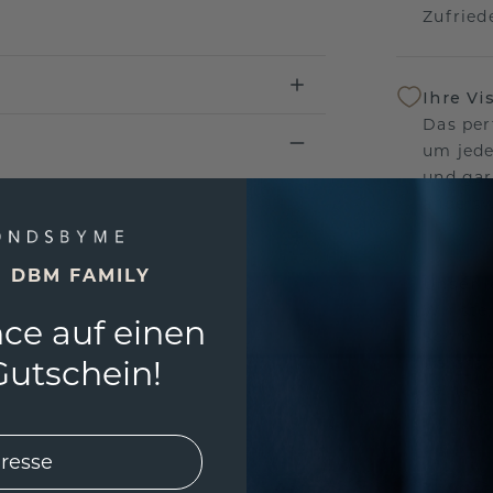
Zufriede
Ihre Vi
Das per
um jede
und gar
andersw
E DBM FAMILY
Unser 
Wir ste
ce auf einen
Schmuck
utschein!
Garanti
keine 