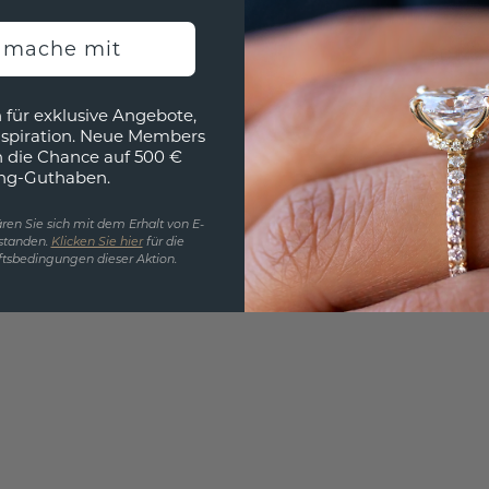
EINZIG
h mache mit
3D MU
Wollen
 für exklusive Angebote,
würde 
nspiration. Neue Members
h die Chance auf 500 €
ng-Guthaben.
ren Sie sich mit dem Erhalt von E-
standen.
Klicken Sie hier
für die
tsbedingungen dieser Aktion.