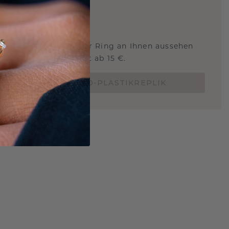
ARTIG
!
STERSCHMUCK
 Sie wissen, wie dieser Ring an Ihnen aussehen
und ob er passt? Jetzt ab 15 €.
BESTELLE EINE 3D-PLASTIKREPLIK