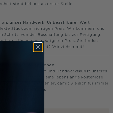
nheit steht bei uns an erster Stelle.
sion, unser Handwerk: Unbezahlbarer Wert
fekte Stück zum richtigen Preis. Wir kümmern uns
n Schritt, von der Beschaffung bis zur Fertigung,
antieren Ihnen den niedrigsten Preis. Sie finden
o ein besseres Angebot? Wir ziehen mit!
lebenslanges Versprechen
hen hinter der Qualität und Handwerkskunst unseres
s.Deshalb bieten wir eine lebenslange kostenlose
e gegen Herstellungsfehler, damit Sie sich für immer
Sorgen machen müssen.