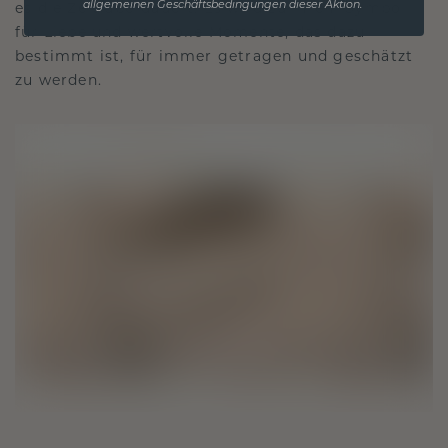
es die Zeit überdauert. Es wird zu Ihrem Symbol
allgemeinen Geschäftsbedingungen dieser Aktion.
für Liebe und wertvolle Momente, das dazu
bestimmt ist, für immer getragen und geschätzt
zu werden.