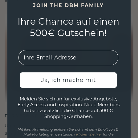
ethisch wie exquisit ist.
JOIN THE DBM FAMILY
Ihre Chance auf einen
500€ Gutschein!
EMail
Ja, ich mache mit
Melden Sie sich an für exklusive Angebote,
Early Access und Inspiration. Neue Members
haben zusätzlich die Chance auf 500 €
FÜR VERBINDUNGEN GESCHAFFEN
Shopping-Guthaben.
Unsere Designphilosophie ist auf Verbindung
Mit Ihrer Anmeldung erklären Sie sich mit dem Erhalt von E-
ausgelegt, wobei jedes Stück so gestaltet ist, dass
Mail-Marketing einverstanden.
Klicken Sie hier
für die