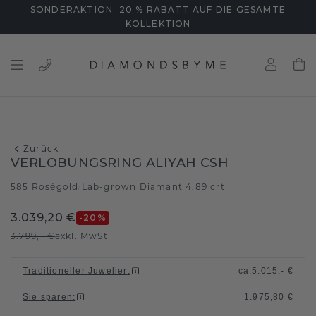
SONDERAKTION: 20 % RABATT AUF DIE GESAMTE
KOLLEKTION
Zurück
VERLOBUNGSRING ALIYAH CSH
585 Roségold
Lab-grown Diamant 4.89 crt
/
3.039,20 €
-20
%
3.799,- €
exkl. MwSt
Traditioneller Juwelier
:
ca.
5.015,- €
Sie sparen
:
1.975,80 €