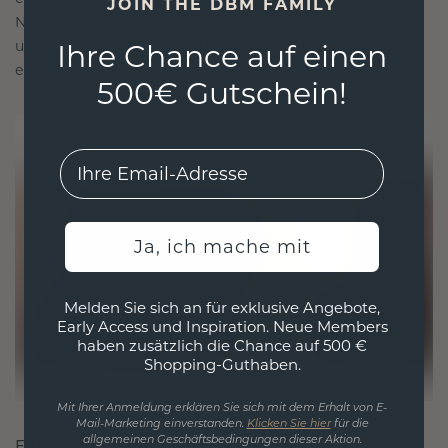
JOIN THE DBM FAMILY
Nachhaltigkeit mit beispielloser Handwerkskunst
und stellen so sicher, dass Ihr Schmuck ebenso
Ihre Chance auf einen
ethisch wie exquisit ist.
500€ Gutschein!
EMail
Ja, ich mache mit
Melden Sie sich an für exklusive Angebote,
Early Access und Inspiration. Neue Members
haben zusätzlich die Chance auf 500 €
Shopping-Guthaben.
Mit Ihrer Anmeldung erklären Sie sich mit dem Erhalt von E-
Mail-Marketing einverstanden.
Klicken Sie hier
für die
allgemeinen Geschäftsbedingungen dieser Aktion.
FÜR VERBINDUNGEN GESCHAFFEN