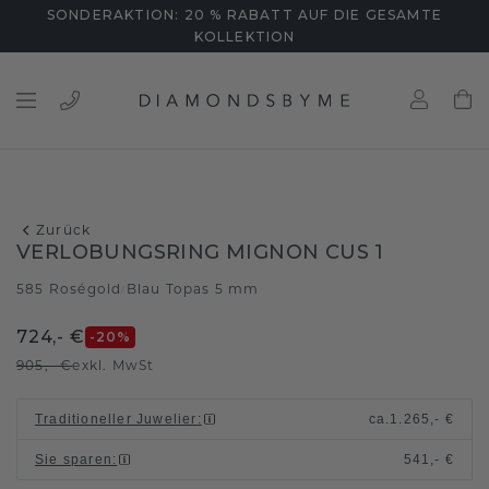
SONDERAKTION: 20 % RABATT AUF DIE GESAMTE
KOLLEKTION
Zurück
VERLOBUNGSRING MIGNON CUS 1
585 Roségold
Blau Topas 5 mm
/
724,- €
-20
%
905,- €
exkl. MwSt
Traditioneller Juwelier
:
ca.
1.265,- €
Sie sparen
:
541,- €