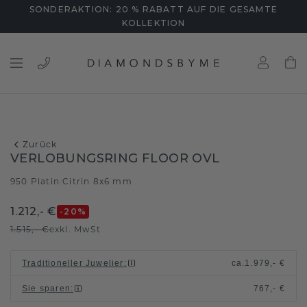
SONDERAKTION: 20 % RABATT AUF DIE GESAMTE
KOLLEKTION
Zurück
VERLOBUNGSRING FLOOR OVL
950 Platin
Citrin 8x6 mm
/
1.212,- €
-20
%
1.515,- €
exkl. MwSt
Traditioneller Juwelier
:
ca.
1.979,- €
Sie sparen
:
767,- €