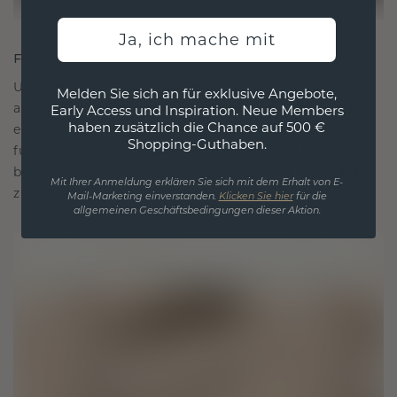
Ja, ich mache mit
FÜR VERBINDUNGEN GESCHAFFEN
Unsere Designphilosophie ist auf Verbindung
Melden Sie sich an für exklusive Angebote,
ausgelegt, wobei jedes Stück so gestaltet ist, dass
Early Access und Inspiration. Neue Members
haben zusätzlich die Chance auf 500 €
es die Zeit überdauert. Es wird zu Ihrem Symbol
Shopping-Guthaben.
für Liebe und wertvolle Momente, das dazu
bestimmt ist, für immer getragen und geschätzt
Mit Ihrer Anmeldung erklären Sie sich mit dem Erhalt von E-
zu werden.
Mail-Marketing einverstanden.
Klicken Sie hier
für die
allgemeinen Geschäftsbedingungen dieser Aktion.