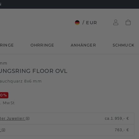
N
/
EUR
RINGE
OHRRINGE
ANHÄNGER
SCHMUCK
6 mm
UNGSRING FLOOR OVL
auchquarz 8x6 mm
20
%
l. MwSt
ller Juwelier
:
ca.
1.959,- €
n
:
763,- €