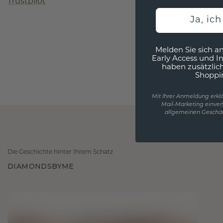
Trustpilot
Ja, ic
Melden Sie sich an
Early Access und I
haben zusätzlic
Shoppi
Mit Ihrer Anmeldung erklä
Mail-Marketing einver
allgemeinen Geschäf
Die Geschichte hinter Ihrem Schatz
DIAMONDSBYME