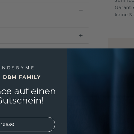
Schmuck
Garanti
keine 
EINZIG
3D MU
Wollen
würde 
E DBM FAMILY
ce auf einen
utschein!