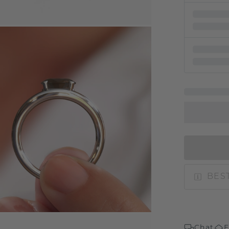
BEST
Chat
E