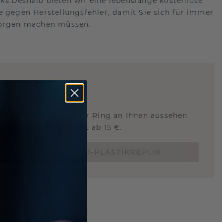
s.Deshalb bieten wir eine lebenslange kostenlose
e gegen Herstellungsfehler, damit Sie sich für immer
Sorgen machen müssen.
ARTIG
!
STERSCHMUCK
 Sie wissen, wie dieser Ring an Ihnen aussehen
und ob er passt? Jetzt ab 15 €.
BESTELLE EINE 3D-PLASTIKREPLIK