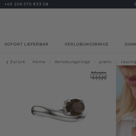
+49 206 570 833 08
SOFORT LIEFERBAR
VERLOBUNGSRINGE
DIA
Zurück
Home
/
Verlobungsringe
/
platin
/
rauchq