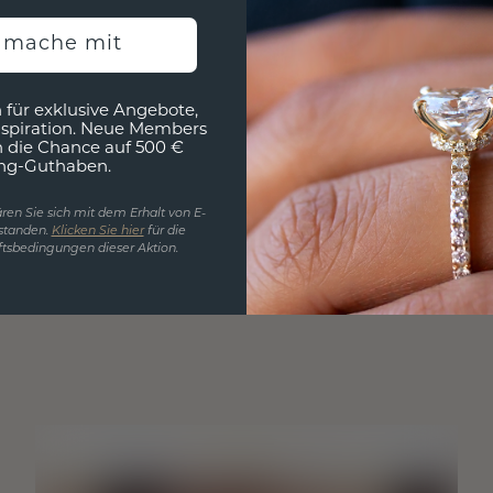
h mache mit
 für exklusive Angebote,
nspiration. Neue Members
h die Chance auf 500 €
ng-Guthaben.
ren Sie sich mit dem Erhalt von E-
standen.
Klicken Sie hier
für die
tsbedingungen dieser Aktion.