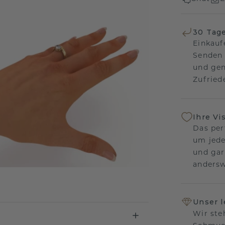
30 Tag
Einkauf
Senden 
und gen
Zufriede
Ihre Vi
Das per
um jede
und gar
andersw
Unser 
Wir ste