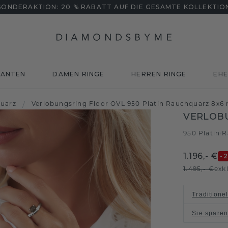
SONDERAKTION: 20 % RABATT AUF DIE GESAMTE KOLLEKTIO
MANTEN
DAMEN RINGE
HERREN RINGE
EHE
uarz
/
Verlobungsring Floor OVL 950 Platin Rauchquarz 8x
VERLOB
950 Platin
R
/
1.196,- €
-
1.495,- €
exk
Traditione
Sie spare