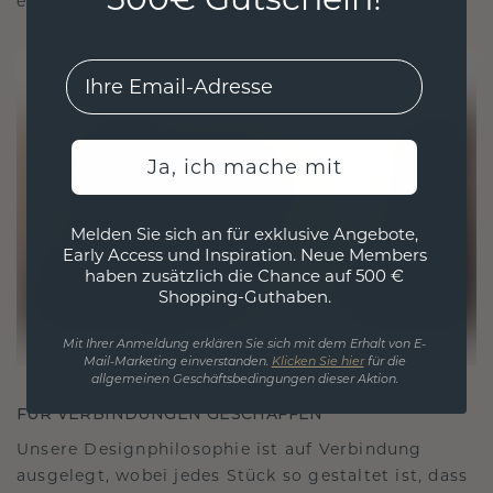
ethisch wie exquisit ist.
EMail
Ja, ich mache mit
Melden Sie sich an für exklusive Angebote,
Early Access und Inspiration. Neue Members
haben zusätzlich die Chance auf 500 €
Shopping-Guthaben.
Mit Ihrer Anmeldung erklären Sie sich mit dem Erhalt von E-
Mail-Marketing einverstanden.
Klicken Sie hier
für die
allgemeinen Geschäftsbedingungen dieser Aktion.
FÜR VERBINDUNGEN GESCHAFFEN
Unsere Designphilosophie ist auf Verbindung
ausgelegt, wobei jedes Stück so gestaltet ist, dass