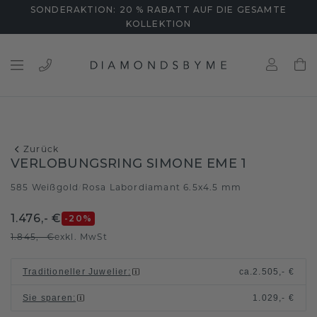
SONDERAKTION: 20 % RABATT AUF DIE GESAMTE
KOLLEKTION
Zurück
VERLOBUNGSRING SIMONE EME 1
585 Weißgold
Rosa Labordiamant 6.5x4.5 mm
/
1.476,- €
-20
%
1.845,- €
exkl. MwSt
Traditioneller Juwelier
:
ca.
2.505,- €
Sie sparen
:
1.029,- €