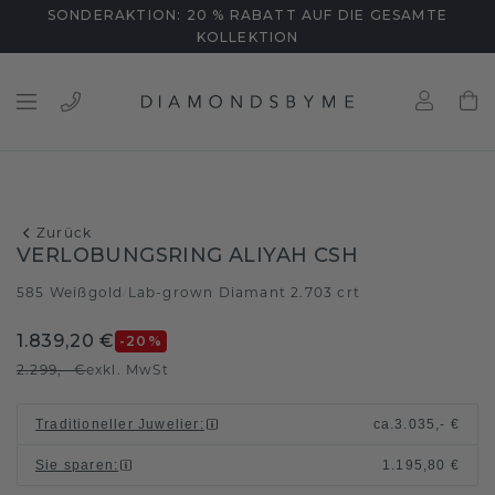
SONDERAKTION: 20 % RABATT AUF DIE GESAMTE
KOLLEKTION
Zurück
VERLOBUNGSRING ALIYAH CSH
585 Weißgold
Lab-grown Diamant 2.703 crt
/
1.839,20 €
-20
%
2.299,- €
exkl. MwSt
Traditioneller Juwelier
:
ca.
3.035,- €
Sie sparen
:
1.195,80 €