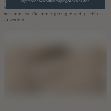
es die Zeit überdauert. Es wird zu Ihrem Symbol
allgemeinen Geschäftsbedingungen dieser Aktion.
für Liebe und wertvolle Momente, das dazu
bestimmt ist, für immer getragen und geschätzt
zu werden.