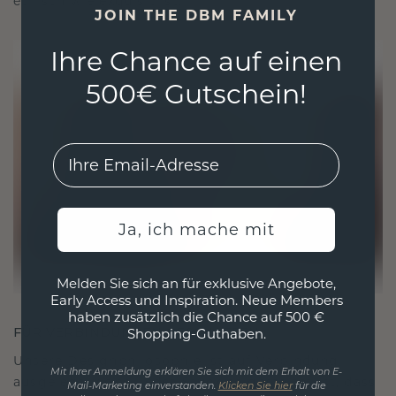
ethisch wie exquisit ist.
JOIN THE DBM FAMILY
Ihre Chance auf einen
500€ Gutschein!
EMail
Ja, ich mache mit
Melden Sie sich an für exklusive Angebote,
Early Access und Inspiration. Neue Members
haben zusätzlich die Chance auf 500 €
FÜR VERBINDUNGEN GESCHAFFEN
Shopping-Guthaben.
Unsere Designphilosophie ist auf Verbindung
Mit Ihrer Anmeldung erklären Sie sich mit dem Erhalt von E-
ausgelegt, wobei jedes Stück so gestaltet ist, dass
Mail-Marketing einverstanden.
Klicken Sie hier
für die