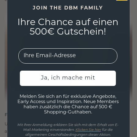
JOIN THE DBM FAMILY
Ihre Chance auf einen
500€ Gutschein!
EMail
Ja, ich mache mit
Melden Sie sich an für exklusive Angebote,
Early Access und Inspiration. Neue Members
haben zusätzlich die Chance auf 500 €
Shopping-Guthaben.
FÜR VERBINDUNGEN GESCHAFFEN
Unsere Designphilosophie ist auf Verbindung
Mit Ihrer Anmeldung erklären Sie sich mit dem Erhalt von E-
Mail-Marketing einverstanden.
Klicken Sie hier
für die
ausgelegt, wobei jedes Stück so gestaltet ist, dass
allgemeinen Geschäftsbedingungen dieser Aktion.