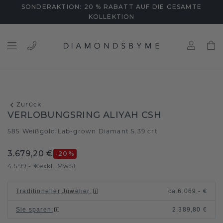
SONDERAKTION: 20 % RABATT AUF DIE GESAMTE
KOLLEKTION
Zurück
VERLOBUNGSRING ALIYAH CSH
585 Weißgold
Lab-grown Diamant 5.39 crt
/
3.679,20 €
-20
%
4.599,- €
exkl. MwSt
Traditioneller Juwelier
:
ca.
6.069,- €
Sie sparen
:
2.389,80 €