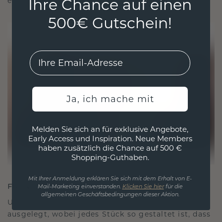
Ihre Chance auf einen
ethisch wie exquisit ist.
500€ Gutschein!
EMail
Ja, ich mache mit
Melden Sie sich an für exklusive Angebote,
Early Access und Inspiration. Neue Members
haben zusätzlich die Chance auf 500 €
Shopping-Guthaben.
Mit Ihrer Anmeldung erklären Sie sich mit dem Erhalt von E-
FÜR VERBINDUNGEN GESCHAFFEN
Mail-Marketing einverstanden.
Klicken Sie hier
für die
allgemeinen Geschäftsbedingungen dieser Aktion.
Unsere Designphilosophie ist auf Verbindung
ausgelegt, wobei jedes Stück so gestaltet ist, dass