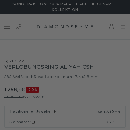
SONDERAKTION: 20 % RABATT AUF DIE GESAMTE
KOLLEKTION
Zurück
VERLOBUNGSRING ALIYAH CSH
585 Weißgold
Rosa Labordiamant 7.4x5.8 mm
/
1.268,- €
-20
%
1.585,- €
exkl. MwSt
Traditioneller Juwelier
:
ca.
2.095,- €
Sie sparen
:
827,- €