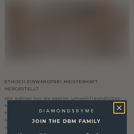
ETHISCH EINWANDFREI, MEISTERHAFT
HERGESTELLT
Wir wählen nur die besten, umweltfreundlichen
Materialien und Labor Diamanten aus. Unsere
erfahrenen Goldschmiede verbinden
Nachhaltigkeit mit beispielloser Handwerkskunst
JOIN THE DBM FAMILY
und stellen so sicher, dass Ihr Schmuck ebenso