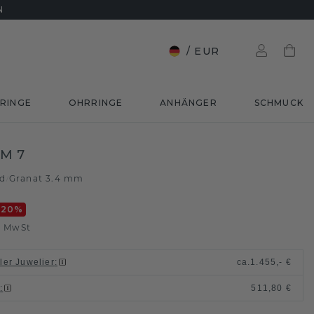
N
/
EUR
RINGE
OHRRINGE
ANHÄNGER
SCHMUCK
IM 7
ld
Granat 3.4 mm
/
-20
%
. MwSt
ller Juwelier
:
ca.
1.455,- €
n
:
511,80 €