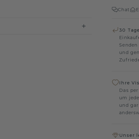
Chat
E
30 Tag
Einkauf
Senden 
und gen
Zufriede
Ihre Vi
Das per
um jede
und gar
andersw
Unser 