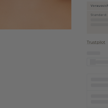
Voraussic
Standard
:
Trustpilot