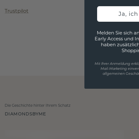
Trustpilot
Ja, ic
Melden Sie sich an
Early Access und I
haben zusätzlic
Shoppi
Mit Ihrer Anmeldung erklä
Mail-Marketing einver
allgemeinen Geschäf
Die Geschichte hinter Ihrem Schatz
DIAMONDSBYME