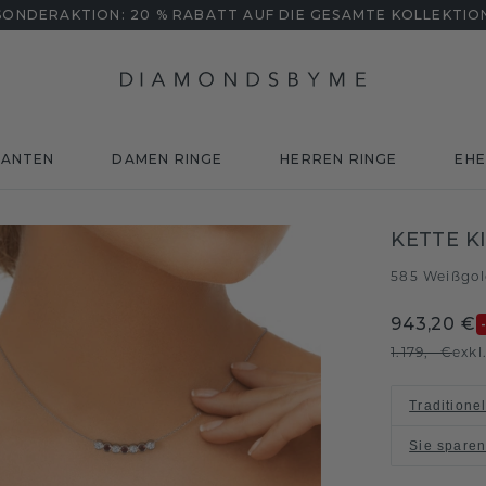
SONDERAKTION: 20 % RABATT AUF DIE GESAMTE KOLLEKTIO
MANTEN
DAMEN RINGE
HERREN RINGE
EHE
KETTE K
585 Weißgo
943,20 €
1.179,- €
exkl
Traditione
Sie spare