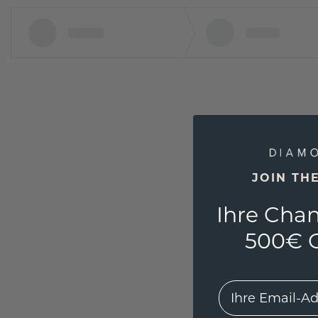
JOIN TH
Ihre Chan
500€ G
EMail