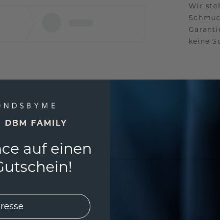
Wir ste
Schmuck
Garanti
keine 
EINZIG
3D MU
E DBM FAMILY
Wollen
würde 
ce auf einen
utschein!