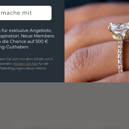
h mache mit
 für exklusive Angebote,
nspiration. Neue Members
h die Chance auf 500 €
ng-Guthaben.
ren Sie sich mit dem Erhalt von E-
standen.
Klicken Sie hier
für die
tsbedingungen dieser Aktion.