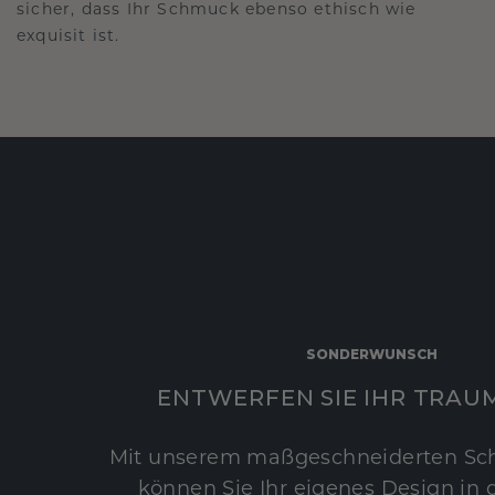
sicher, dass Ihr Schmuck ebenso ethisch wie
exquisit ist.
SONDERWUNSCH
ENTWERFEN SIE IHR TRAU
Mit unserem maßgeschneiderten Sc
können Sie Ihr eigenes Design in d