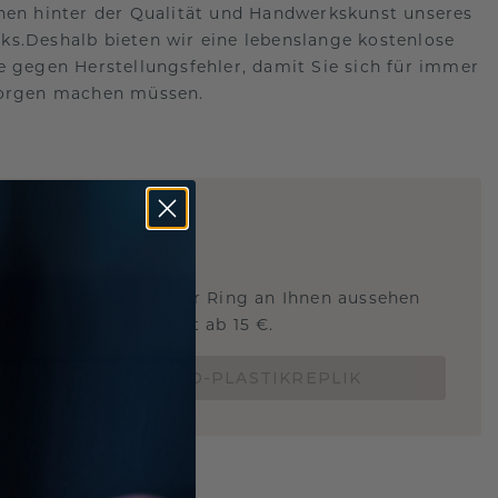
hen hinter der Qualität und Handwerkskunst unseres
s.Deshalb bieten wir eine lebenslange kostenlose
e gegen Herstellungsfehler, damit Sie sich für immer
Sorgen machen müssen.
ARTIG
!
STERSCHMUCK
 Sie wissen, wie dieser Ring an Ihnen aussehen
und ob er passt? Jetzt ab 15 €.
BESTELLE EINE 3D-PLASTIKREPLIK