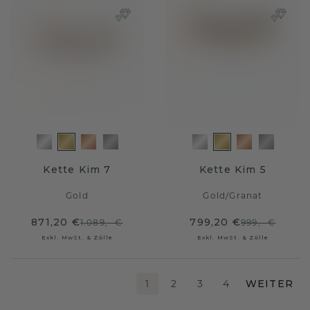
Kette Kim 7
Kette Kim 5
Gold
Gold
/
Granat
871,20 €
799,20 €
1.089,- €
999,- €
Exkl. MwSt. & Zölle
Exkl. MwSt. & Zölle
1
2
3
4
WEITER