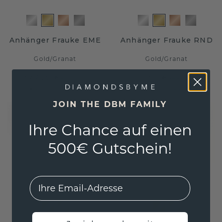
Anhänger Frauke EME
Anhänger Frauke RND
Gold
/
Granat
Gold
/
Granat
647,20 €
516,- €
809,- €
645,- €
Exkl. MwSt. & Zölle
Exkl. MwSt. & Zölle
JOIN THE DBM FAMILY
Ihre Chance auf einen
500€ Gutschein!
EMail