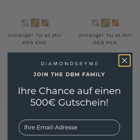
Anhänger Toi et Moi
Anhänger Toi et Moi
PER EME
PER PER
Gold
/
Diamant
Gold
/
Diamant
3.316,- €
1.756,- €
4.145,- €
2.195,- €
JOIN THE DBM FAMILY
Exkl. MwSt. & Zölle
Exkl. MwSt. & Zölle
Ihre Chance auf einen
500€ Gutschein!
EMail