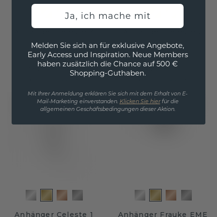
Ja, ich mache mit
Anhänger Celeste 3
Anhänger Celeste 2
Melden Sie sich an für exklusive Angebote,
Gold
/
Diamant
Gold
/
Diamant
Early Access und Inspiration. Neue Members
haben zusätzlich die Chance auf 500 €
1.492,- €
1.087,20 €
1.865,- €
1.359,- €
Shopping-Guthaben.
Exkl. MwSt. & Zölle
Exkl. MwSt. & Zölle
Mit Ihrer Anmeldung erklären Sie sich mit dem Erhalt von E-
Mail-Marketing einverstanden.
Klicken Sie hier
für die
allgemeinen Geschäftsbedingungen dieser Aktion.
Anhänger Celeste 1
Anhänger Frauke EME