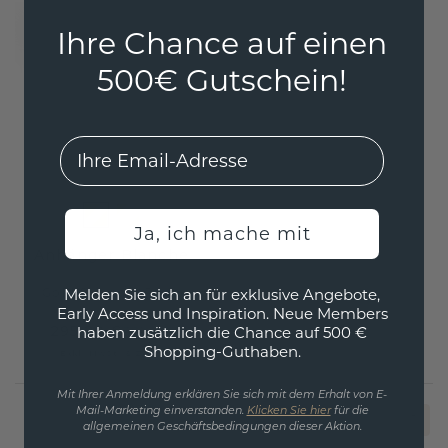
Ihre Chance auf einen
500€ Gutschein!
EMail
Ja, ich mache mit
Anhänger Blanche
Gold
/
Schwarz Perle
Melden Sie sich an für exklusive Angebote,
Early Access und Inspiration. Neue Members
295,20 €
haben zusätzlich die Chance auf 500 €
369,- €
Shopping-Guthaben.
Exkl. MwSt. & Zölle
Mit Ihrer Anmeldung erklären Sie sich mit dem Erhalt von E-
Mail-Marketing einverstanden.
Klicken Sie hier
für die
1
allgemeinen Geschäftsbedingungen dieser Aktion.