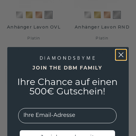
Anhänger Lavon OVL
Anhänger Lavon RND
Platin
Platin
300,- €
543,20 €
375,- €
679,- €
Exkl. MwSt. & Zölle
Exkl. MwSt. & Zölle
JOIN THE DBM FAMILY
Ihre Chance auf einen
500€ Gutschein!
EMail