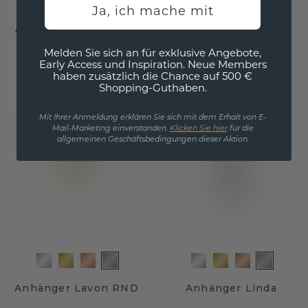
Ja, ich mache mit
Anhänger Lavon EME
Anhänger Lavon OVL
Melden Sie sich an für exklusive Angebote,
Platin
/
Gelb Saphir
Platin
Early Access und Inspiration. Neue Members
haben zusätzlich die Chance auf 500 €
1.516,- €
772,- €
1.895,- €
965,- €
Shopping-Guthaben.
Exkl. MwSt. & Zölle
Exkl. MwSt. & Zölle
Mit Ihrer Anmeldung erklären Sie sich mit dem Erhalt von E-
Mail-Marketing einverstanden.
Klicken Sie hier
für die
allgemeinen Geschäftsbedingungen dieser Aktion.
Anhänger Lavon RND
Anhänger Linda