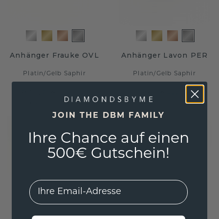
Anhänger Frauke OVL
Anhänger Lavon PER
Platin
/
Gelb Saphir
Platin
/
Gelb Saphir
871,20 €
684,- €
1.089,- €
855,- €
Exkl. MwSt. & Zölle
Exkl. MwSt. & Zölle
JOIN THE DBM FAMILY
Ihre Chance auf einen
500€ Gutschein!
EMail