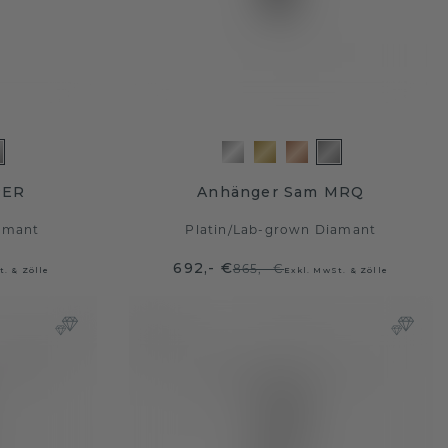
PER
Anhänger Sam MRQ
amant
Platin
/
Lab-grown Diamant
692,- €
865,- €
t. & Zölle
Exkl. MwSt. & Zölle