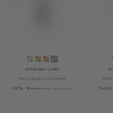
Anhänger Linda
An
Platin
/
Lab-grown Diamant
Plati
1.876,- €
743,20
2.345,- €
Exkl. MwSt. & Zölle