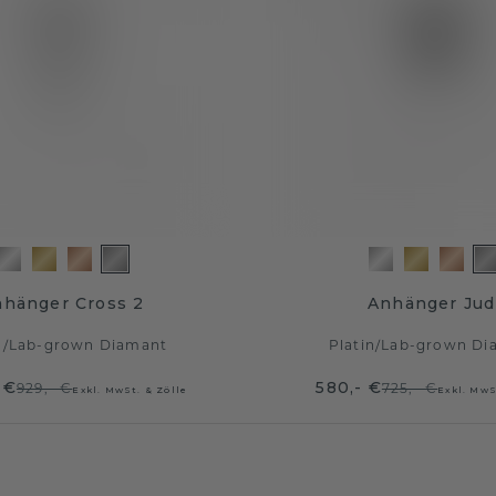
hänger Cross 2
Anhänger Jud
n
/
Lab-grown Diamant
Platin
/
Lab-grown Di
 €
580,- €
929,- €
725,- €
Exkl. MwSt. & Zölle
Exkl. MwS