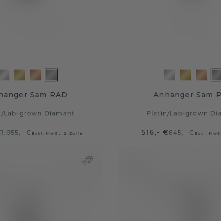
hänger Sam RAD
Anhänger Sam 
n
/
Lab-grown Diamant
Platin
/
Lab-grown Di
€
516,- €
1.055,- €
645,- €
Exkl. MwSt. & Zölle
Exkl. MwS