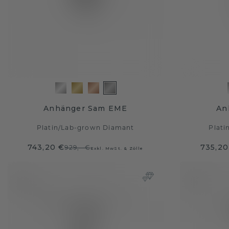
Anhänger Sam EME
An
Platin
/
Lab-grown Diamant
Plati
743,20 €
735,20
929,- €
Exkl. MwSt. & Zölle