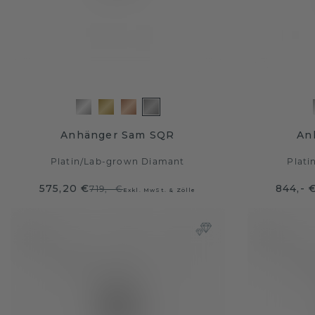
Anhänger Sam SQR
An
Platin
/
Lab-grown Diamant
Plati
575,20 €
844,- 
719,- €
Exkl. MwSt. & Zölle