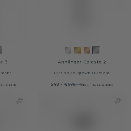
e 3
Anhänger Celeste 2
amant
Platin
/
Lab-grown Diamant
548,- €
685,- €
St. & Zölle
Exkl. MwSt. & Zölle