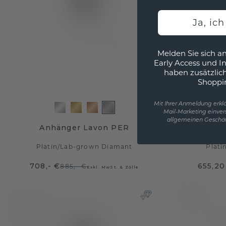
Ja, ic
Melden Sie sich an
Early Access und I
haben zusätzlic
Shoppi
Mit Ihrer Anmeldung erklä
Mail-Marketing einver
allgemeinen Geschäf
Anhänger Lavon PER
Anh
Platin
/
Lab-grown Diamant
Plati
708,- €
655,20
885,- €
Exkl. MwSt. & Zölle