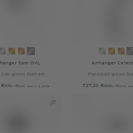
hänger Sam OVL
Anhänger Celest
n
/
Lab-grown Diamant
Platin
/
Lab-grown Di
 €
727,20 €
919,- €
909,- €
Exkl. MwSt. & Zölle
Exkl. Mw