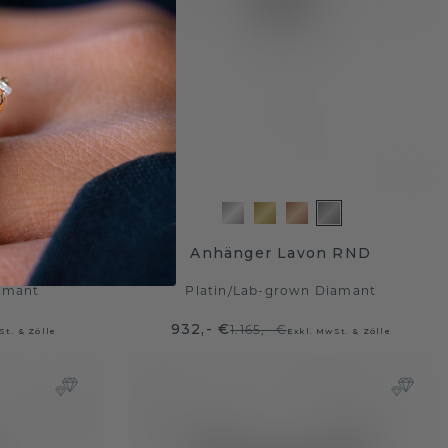
 OVL
Anhänger Lavon RND
amant
Platin
/
Lab-grown Diamant
932,- €
1.165,- €
St. & Zölle
Exkl. MwSt. & Zölle