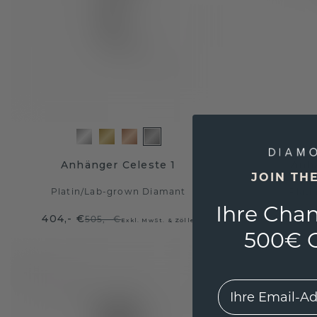
Anhänger Celeste 1
Anh
JOIN TH
Platin
/
Lab-grown Diamant
Plati
Ihre Chan
404,- €
1.465,-
505,- €
Exkl. MwSt. & Zölle
500€ G
EMail