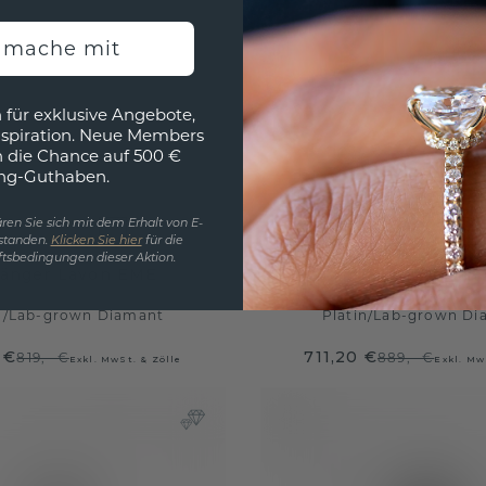
h mache mit
 für exklusive Angebote,
nspiration. Neue Members
h die Chance auf 500 €
ng-Guthaben.
ren Sie sich mit dem Erhalt von E-
standen.
Klicken Sie hier
für die
tsbedingungen dieser Aktion.
änger Lavon EME
Anhänger Lavon
n
/
Lab-grown Diamant
Platin
/
Lab-grown Di
 €
711,20 €
819,- €
889,- €
Exkl. MwSt. & Zölle
Exkl. Mw