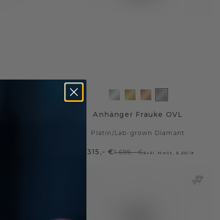
 RND
Anhänger Frauke OVL
amant
Platin
/
Lab-grown Diamant
1.315,- €
1.699,- €
wSt. & Zölle
Exkl. MwSt. & Zölle