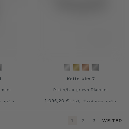
i
Kette Kim 7
amant
Platin
/
Lab-grown Diamant
1.095,20 €
1.369,- €
t. & Zölle
Exkl. MwSt. & Zölle
1
2
3
WEITER