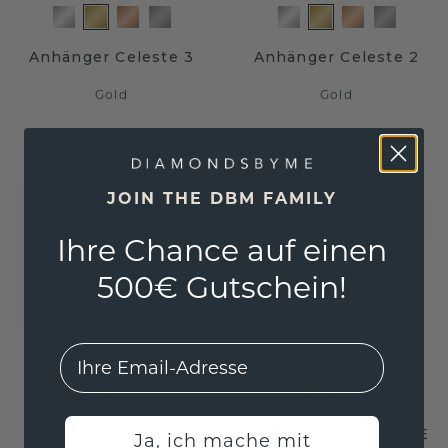
Anhänger Celeste 3
Anhänger Celeste 2
Gold
Gold
940,- €
711,20 €
1.175,- €
889,- €
Exkl. MwSt. & Zölle
Exkl. MwSt. & Zölle
JOIN THE DBM FAMILY
Ihre Chance auf einen
500€ Gutschein!
EMail
Anhänger Celeste 1
Anhänger Frauke EME
Ja, ich mache mit