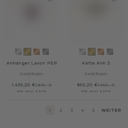
Anhänger Lavon PER
Kette Kim 3
Gold
/
Rubin
Gold
/
Rubin
1.455,20 €
855,20 €
1.819,- €
1.069,- €
Exkl. MwSt. & Zölle
Exkl. MwSt. & Zölle
1
2
3
4
5
WEITER