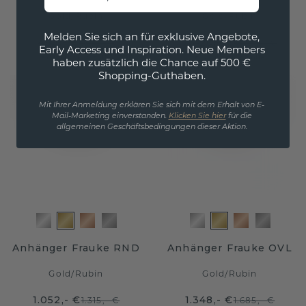
Gold
/
Rubin
Gold
/
Rubin
Melden Sie sich an für exklusive Angebote,
468,- €
2.420,- €
585,- €
3.025,- €
Early Access und Inspiration. Neue Members
Exkl. MwSt. & Zölle
Exkl. MwSt. & Zölle
haben zusätzlich die Chance auf 500 €
Shopping-Guthaben.
Mit Ihrer Anmeldung erklären Sie sich mit dem Erhalt von E-
Mail-Marketing einverstanden.
Klicken Sie hier
für die
allgemeinen Geschäftsbedingungen dieser Aktion.
Anhänger Frauke RND
Anhänger Frauke OVL
Gold
/
Rubin
Gold
/
Rubin
1.052,- €
1.348,- €
1.315,- €
1.685,- €