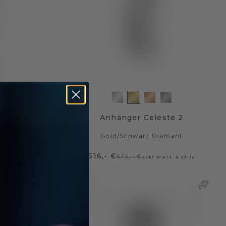
e 3
Anhänger Celeste 2
mant
Gold
/
Schwarz Diamant
516,- €
645,- €
St. & Zölle
Exkl. MwSt. & Zölle