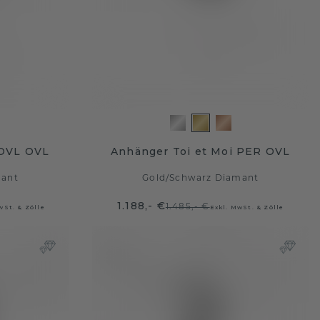
 OVL OVL
Anhänger Toi et Moi PER OVL
mant
Gold
/
Schwarz Diamant
1.188,- €
1.485,- €
wSt. & Zölle
Exkl. MwSt. & Zölle