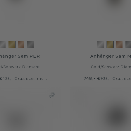
hänger Sam PER
Anhänger Sam 
d
/
Schwarz Diamant
Gold
/
Schwarz Dia
€
748,- €
425,- €
935,- €
Exkl. MwSt. & Zölle
Exkl. MwS