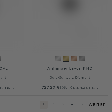
 OVL
Anhänger Lavon RND
mant
Gold
/
Schwarz Diamant
727,20 €
909,- €
St. & Zölle
Exkl. MwSt. & Zölle
WEITER
1
2
3
4
5