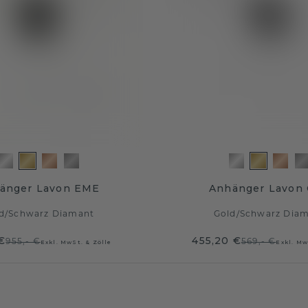
änger Lavon EME
Anhänger Lavon
d
/
Schwarz Diamant
Gold
/
Schwarz Dia
€
455,20 €
955,- €
569,- €
Exkl. MwSt. & Zölle
Exkl. Mw