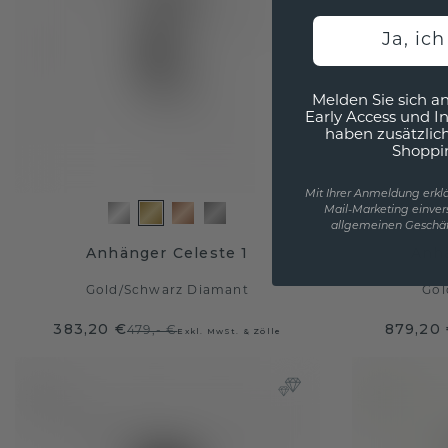
Ja, ic
Melden Sie sich an
Early Access und I
haben zusätzlic
Shoppi
Mit Ihrer Anmeldung erklä
Mail-Marketing einver
allgemeinen Geschäf
Anhänger Celeste 1
Anh
Gold
/
Schwarz Diamant
Gol
383,20 €
879,20
479,- €
Exkl. MwSt. & Zölle