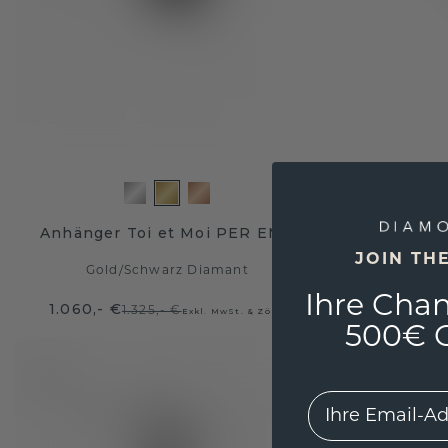
Anhänger Toi et Moi PER EME
Anhänge
JOIN TH
Gold
/
Schwarz Diamant
Gol
Ihre Chan
1.060,- €
1.052,-
1.325,- €
Exkl. MwSt. & Zölle
500€ G
EMail