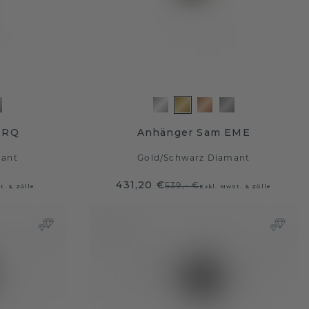
MRQ
Anhänger Sam EME
mant
Gold
/
Schwarz Diamant
431,20 €
539,- €
t. & Zölle
Exkl. MwSt. & Zölle