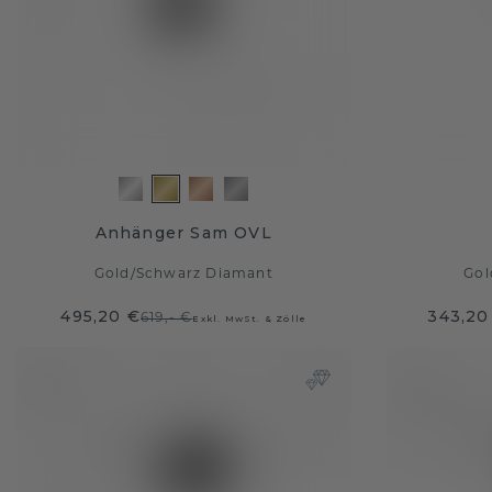
Anhänger Sam OVL
Gold
/
Schwarz Diamant
Gol
495,20 €
343,20
619,- €
Exkl. MwSt. & Zölle