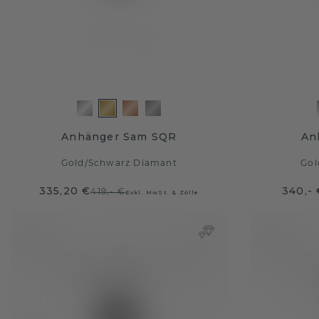
Anhänger Sam SQR
An
Gold
/
Schwarz Diamant
Gol
335,20 €
340,- 
419,- €
Exkl. MwSt. & Zölle