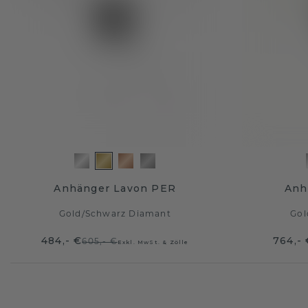
Anhänger Lavon PER
Anh
Gold
/
Schwarz Diamant
Gol
484,- €
764,- 
605,- €
Exkl. MwSt. & Zölle