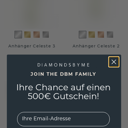
Anhänger Celeste 3
Anhänger Celeste 2
Weißgold
Weißgold
636,- €
487,20 €
795,- €
609,- €
JOIN THE DBM FAMILY
Exkl. MwSt. & Zölle
Exkl. MwSt. & Zölle
Ihre Chance auf einen
500€ Gutschein!
EMail