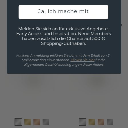
Ja, ich mache mit
Anhänger Celeste 1
Anhänger Frauke EME
Melden Sie sich an für exklusive Angebote,
Early Access und Inspiration. Neue Members
Weißgold
/
Gelb Saphir
Weißgold
/
Gelb Saphir
haben zusätzlich die Chance auf 500 €
Shopping-Guthaben.
359,20 €
1.284,- €
449,- €
1.605,- €
Exkl. MwSt. & Zölle
Exkl. MwSt. & Zölle
Mit Ihrer Anmeldung erklären Sie sich mit dem Erhalt von E-
Mail-Marketing einverstanden.
Klicken Sie hier
für die
allgemeinen Geschäftsbedingungen dieser Aktion.