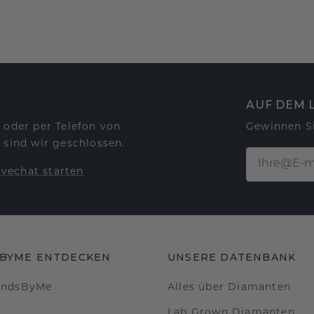
AUF DEM 
 oder per Telefon von
Gewinnen S
 sind wir geschlossen.
ivechat starten
BYME ENTDECKEN
UNSERE DATENBANK
ondsByMe
Alles über Diamanten
Lab Grown Diamanten