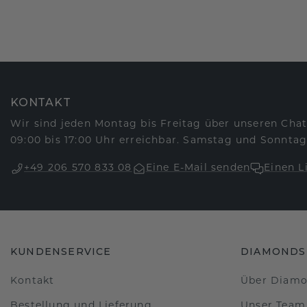
KONTAKT
Wir sind jeden Montag bis Freitag über unseren Chat
09:00 bis 17:00 Uhr erreichbar. Samstag und Sonntag
+49 206 570 833 08
Eine E-Mail senden
Einen L
KUNDENSERVICE
DIAMONDS
Kontakt
Über Diam
Bestellung und Lieferung
Unser Team