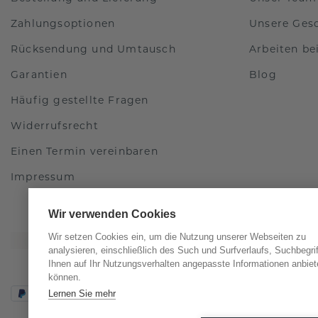
Zahlungsoptionen
Unsere Ges
Rücksendung und Umtausch
Arbeiten b
Garantien
Blog
Häufig gestellte Fragen
Widerrufsrecht
Einen Termin vereinbaren
Impressum
Wir verwenden Cookies
Wir setzen Cookies ein, um die Nutzung unserer Webseiten zu
analysieren, einschließlich des Such und Surfverlaufs, Suchbegri
Ihnen auf Ihr Nutzungsverhalten angepasste Informationen anbiet
können.
Lernen Sie mehr