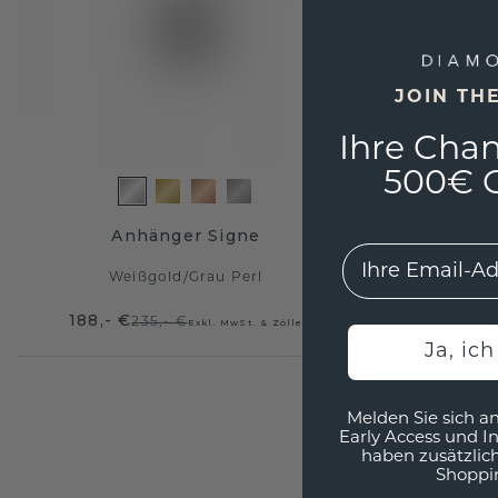
JOIN TH
Ihre Chan
500€ G
Anhänger Signe
EMail
Weißgold
/
Grau Perl
W
188,- €
356,- 
235,- €
Exkl. MwSt. & Zölle
Ja, ic
Melden Sie sich an
Early Access und I
haben zusätzlic
Shoppi