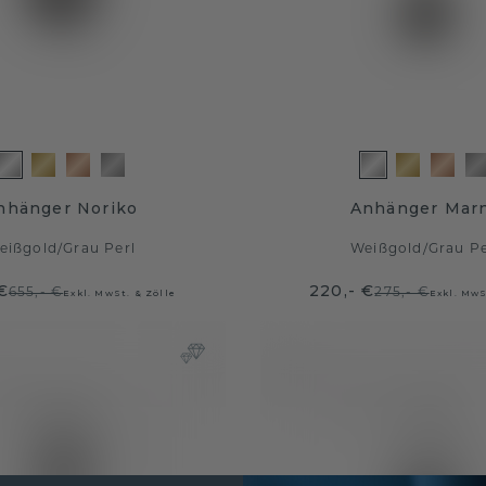
nhänger Noriko
Anhänger Mar
eißgold
/
Grau Perl
Weißgold
/
Grau Pe
€
220,- €
655,- €
275,- €
Exkl. MwSt. & Zölle
Exkl. MwS