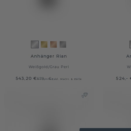
Anhänger Rian
A
Weißgold
/
Grau Perl
W
543,20 €
524,- 
679,- €
Exkl. MwSt. & Zölle