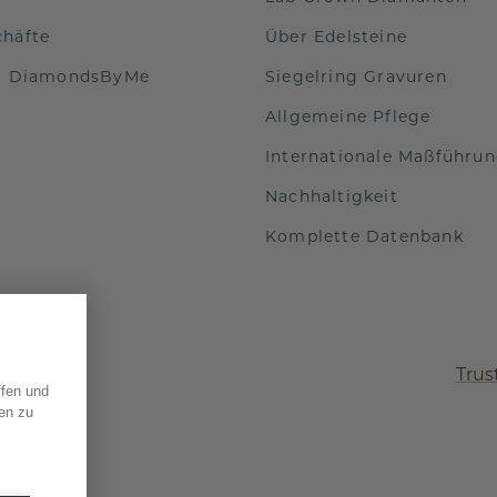
chäfte
Über Edelsteine
ei DiamondsByMe
Siegelring Gravuren
Allgemeine Pflege
Internationale Maßführu
Nachhaltigkeit
Komplette Datenbank
Trus
ffen und
en zu