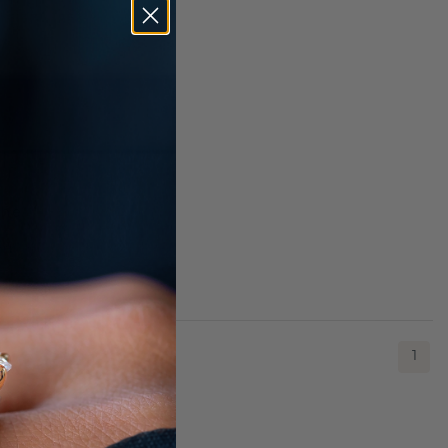
che
rl
St. & Zölle
1