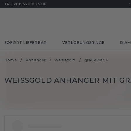
+49 206 570 833 08
SOFORT LIEFERBAR
VERLOBUNGSRINGE
DIA
/
/
/
Home
Anhänger
weissgold
graue perle
WEISSGOLD ANHÄNGER MIT GR