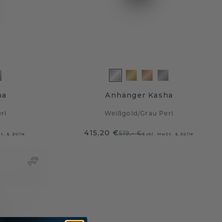
na
Anhänger Kasha
rl
Weißgold
/
Grau Perl
415,20 €
519,- €
t. & Zölle
Exkl. MwSt. & Zölle