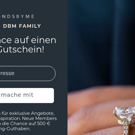
E DBM FAMILY
ce auf einen
utschein!
Anhänger Ann
Anhänger Blan
eißgold
/
Grau Perl
Weißgold
/
Grau Pe
€
303,20 €
445,- €
379,- €
Exkl. MwSt. & Zölle
Exkl. Mw
h mache mit
 für exklusive Angebote,
nspiration. Neue Members
h die Chance auf 500 €
ng-Guthaben.