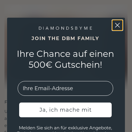
JOIN THE DBM FAMILY
Ihre Chance auf einen
500€ Gutschein!
EMail
FÜR VERBINDUNGEN GESCHAFFEN
Ja, ich mache mit
Unsere Designphilosophie ist auf Verbindung
ausgelegt, wobei jedes Stück so gestaltet ist, dass
es die Zeit überdauert. Es wird zu Ihrem Symbol
Melden Sie sich an für exklusive Angebote,