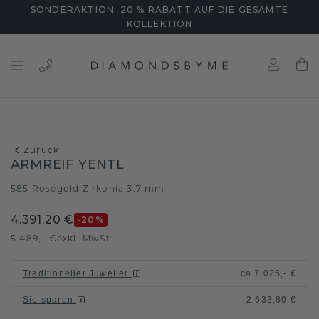
SONDERAKTION: 20 % RABATT AUF DIE GESAMTE
KOLLEKTION
Zurück
ARMREIF YENTL
585 Roségold
Zirkonia 3.7 mm
/
4.391,20 €
-20
%
5.489,- €
exkl. MwSt
Traditioneller Juwelier
:
ca.
7.025,- €
Sie sparen
:
2.633,80 €