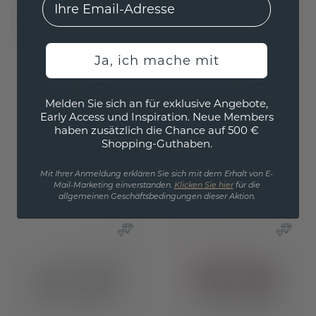
Ja, ich mache mit
Melden Sie sich an für exklusive Angebote,
Early Access und Inspiration. Neue Members
Armband Roxane
Armband Myrthe
haben zusätzlich die Chance auf 500 €
Shopping-Guthaben.
Roségold
/
Zirkonia
Roségold
/
Zirkonia
3.668,- €
4.036,- €
4.585,- €
5.045,- €
Mit Ihrer Anmeldung erklären Sie sich mit dem Erhalt von E-
Mail-Marketing einverstanden.
Klicken Sie hier
für die
Exkl. MwSt. & Zölle
Exkl. MwSt. & Zölle
allgemeinen Geschäftsbedingungen dieser Aktion.