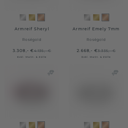
Armreif Sheryl
Armreif Emely 7mm
Roségold
Roségold
3.308,- €
2.668,- €
4.135,- €
3.335,- €
Exkl. MwSt. & Zölle
Exkl. MwSt. & Zölle