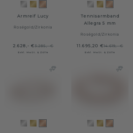
Armreif Lucy
Tennisarmband
Allegra 5 mm
Roségold
/
Zirkonia
Roségold
/
Zirkonia
2.628,- €
11.695,20 €
3.285,- €
14.619,- €
Exkl. MwSt. & Zölle
Exkl. MwSt. & Zölle