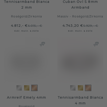
Tennisarmband Bianca
Cuban Ovl S 8mm
2 mm
Armband
Roségold
/
Zirkonia
Massiv - Roségold
/
Zirkonia
4.812,- €
4.743,20 €
6.015,- €
5.929,- €
Exkl. MwSt. & Zölle
Exkl. MwSt. & Zölle
Armreif Emely 4mm
Tennisarmband Bianca
4 mm
Roségold