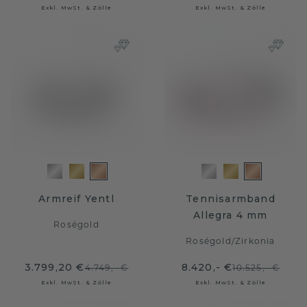
Exkl. MwSt. & Zölle
Exkl. MwSt. & Zölle
Armreif Yentl
Tennisarmband
Allegra 4 mm
Roségold
Roségold
/
Zirkonia
3.799,20 €
8.420,- €
4.749,- €
10.525,- €
Exkl. MwSt. & Zölle
Exkl. MwSt. & Zölle