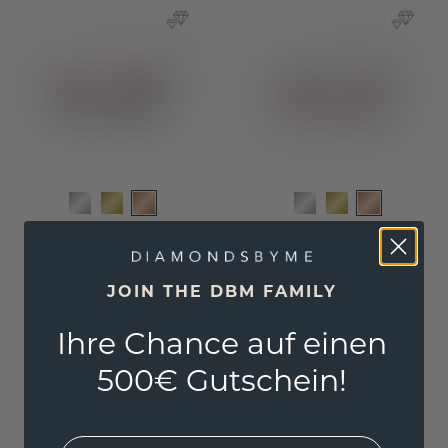
Armreif Rosario
Armband Desire
Roségold
/
Zirkonia
Roségold
/
Zirkonia
JOIN THE DBM FAMILY
2.508,- €
4.332,- €
3.135,- €
5.415,- €
Ihre Chance auf einen
Exkl. MwSt. & Zölle
Exkl. MwSt. & Zölle
500€ Gutschein!
EMail