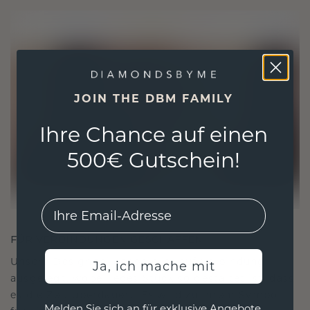
JOIN THE DBM FAMILY
Ihre Chance auf einen
500€ Gutschein!
EMail
FÜR VERBINDUNGEN GESCHAFFEN
Unsere Designphilosophie ist auf Verbindung
Ja, ich mache mit
ausgelegt, wobei jedes Stück so gestaltet ist, dass
es die Zeit überdauert. Es wird zu Ihrem Symbol
Melden Sie sich an für exklusive Angebote,