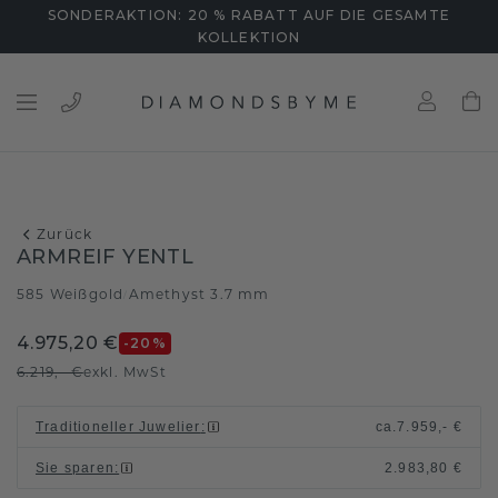
SONDERAKTION: 20 % RABATT AUF DIE GESAMTE
KOLLEKTION
Zurück
ARMREIF YENTL
585 Weißgold
Amethyst 3.7 mm
/
4.975,20 €
-20
%
6.219,- €
exkl. MwSt
Traditioneller Juwelier
:
ca.
7.959,- €
Sie sparen
:
2.983,80 €