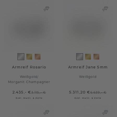
Armreif Rosario
Armreif Jane 5mm
Weißgold
/
Weißgold
Morganit Champagner
2.435,- €
5.311,20 €
3.115,- €
6.639,- €
Exkl. MwSt. & Zölle
Exkl. MwSt. & Zölle