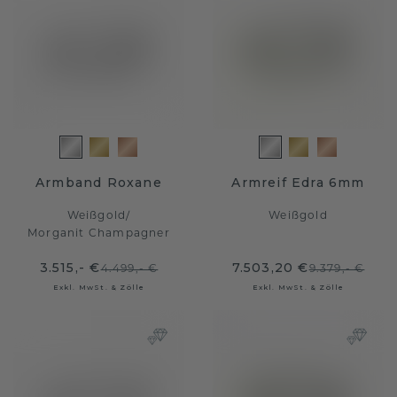
Armband Roxane
Armreif Edra 6mm
Weißgold
/
Weißgold
Morganit Champagner
3.515,- €
7.503,20 €
4.499,- €
9.379,- €
Exkl. MwSt. & Zölle
Exkl. MwSt. & Zölle