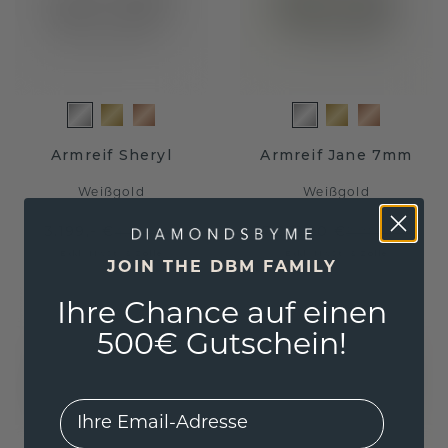
Armreif Sheryl
Armreif Jane 7mm
Weißgold
Weißgold
3.199,- €
7.271,20 €
4.095,- €
9.089,- €
Exkl. MwSt. & Zölle
Exkl. MwSt. & Zölle
JOIN THE DBM FAMILY
Ihre Chance auf einen
500€ Gutschein!
EMail