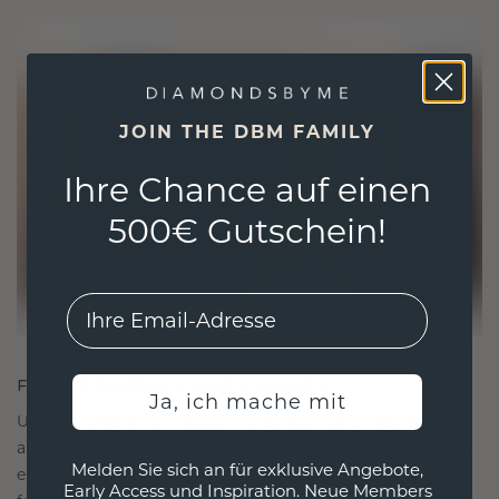
JOIN THE DBM FAMILY
Ihre Chance auf einen
500€ Gutschein!
EMail
FÜR VERBINDUNGEN GESCHAFFEN
Ja, ich mache mit
Unsere Designphilosophie ist auf Verbindung
ausgelegt, wobei jedes Stück so gestaltet ist, dass
Melden Sie sich an für exklusive Angebote,
es die Zeit überdauert. Es wird zu Ihrem Symbol
Early Access und Inspiration. Neue Members