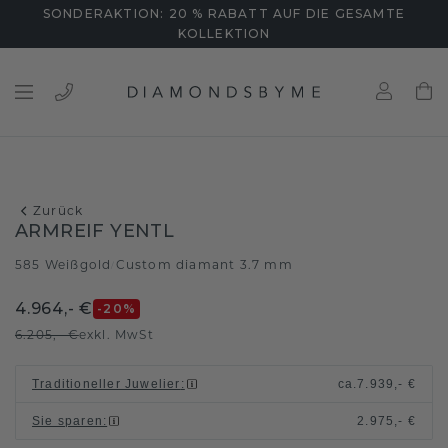
SONDERAKTION: 20 % RABATT AUF DIE GESAMTE
KOLLEKTION
Zurück
ARMREIF YENTL
585 Weißgold
Custom diamant 3.7 mm
/
4.964,- €
-20
%
6.205,- €
exkl. MwSt
Traditioneller Juwelier
:
ca.
7.939,- €
Sie sparen
:
2.975,- €