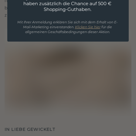
für Liebe und wertvolle Momente, das dazu
haben zusätzlich die Chance auf 500 €
bestimmt ist, für immer getragen und geschätzt
Shopping-Guthaben.
zu werden.
Mit Ihrer Anmeldung erklären Sie sich mit dem Erhalt von E-
Mail-Marketing einverstanden.
Klicken Sie hier
für die
allgemeinen Geschäftsbedingungen dieser Aktion.
IN LIEBE GEWICKELT