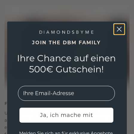
JOIN THE DBM FAMILY
Ihre Chance auf einen
500€ Gutschein!
EMail
FÜR VERBINDUNGEN GESCHAFFEN
Unsere Designphilosophie ist auf Verbindung
Ja, ich mache mit
ausgelegt, wobei jedes Stück so gestaltet ist, dass
es die Zeit überdauert. Es wird zu Ihrem Symbol
Melden Sie sich an für exklusive Angebote,