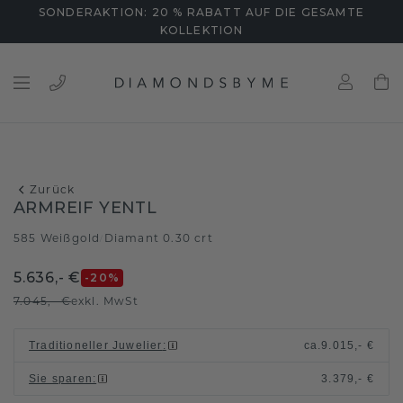
SONDERAKTION: 20 % RABATT AUF DIE GESAMTE
KOLLEKTION
Zurück
ARMREIF YENTL
585 Weißgold
Diamant 0.30 crt
/
5.636,- €
-20
%
7.045,- €
exkl. MwSt
Traditioneller Juwelier
:
ca.
9.015,- €
Sie sparen
:
3.379,- €