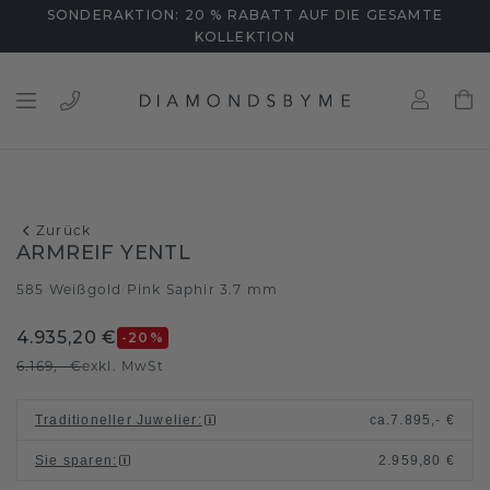
SONDERAKTION: 20 % RABATT AUF DIE GESAMTE
KOLLEKTION
Zurück
ARMREIF YENTL
585 Weißgold
Pink Saphir 3.7 mm
/
4.935,20 €
-20
%
6.169,- €
exkl. MwSt
Traditioneller Juwelier
:
ca.
7.895,- €
Sie sparen
:
2.959,80 €