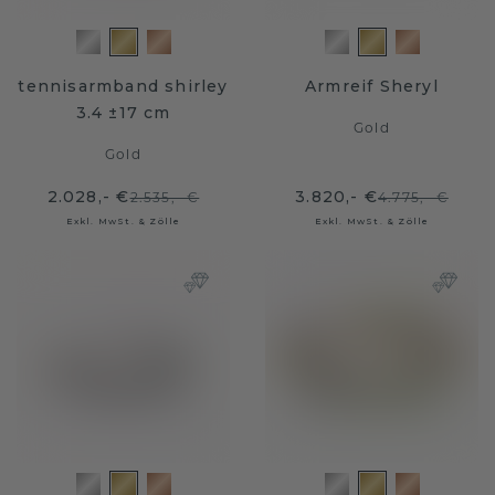
tennisarmband shirley
Armreif Sheryl
3.4 ±17 cm
Gold
Gold
2.028,- €
3.820,- €
2.535,- €
4.775,- €
Exkl. MwSt. & Zölle
Exkl. MwSt. & Zölle