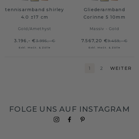
tennisarmband shirley
Gliederarmband
4.0 ±17 cm
Corinne 5 10mm
Gold
/
Amethyst
Massiv - Gold
3.196,- €
7.567,20 €
3.995,- €
9.459,- €
Exkl. MwSt. & Zölle
Exkl. MwSt. & Zölle
1
2
WEITER
FOLGE UNS AUF INSTAGRAM