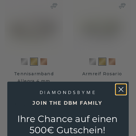
Tennisarmband
Armreif Rosario
Allegra 4 mm
Gold
/
Amethyst
Gold
/
Amethyst
JOIN THE DBM FAMILY
8.972,- €
2.740,- €
11.215,- €
3.425,- €
Exkl. MwSt. & Zölle
Exkl. MwSt. & Zölle
Ihre Chance auf einen
500€ Gutschein!