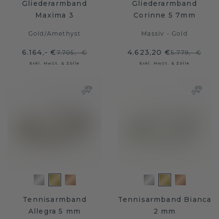
Gliederarmband
Gliederarmband
Maxima 3
Corinne 5 7mm
Gold
/
Amethyst
Massiv - Gold
6.164,- €
4.623,20 €
7.705,- €
5.779,- €
Exkl. MwSt. & Zölle
Exkl. MwSt. & Zölle
Tennisarmband
Tennisarmband Bianca
Allegra 5 mm
2 mm