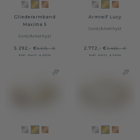
Gliederarmband
Armreif Lucy
Maxima 5
Gold
/
Amethyst
Gold
/
Amethyst
5.292,- €
2.772,- €
6.615,- €
3.465,- €
Exkl. MwSt. & Zölle
Exkl. MwSt. & Zölle