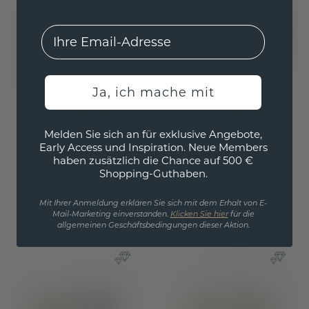
EMail
Ja, ich mache mit
Melden Sie sich an für exklusive Angebote,
Armband Desire
Gliederarmband
Early Access und Inspiration. Neue Members
Corinne 5 8mm
haben zusätzlich die Chance auf 500 €
Gold
/
Amethyst
Shopping-Guthaben.
Massiv - Gold
4.524,- €
5.103,20 €
5.655,- €
6.379,- €
Mit Ihrer Anmeldung erklären Sie sich mit dem Erhalt von E-
Mail-Marketing einverstanden.
Klicken Sie hier
für die
Exkl. MwSt. & Zölle
Exkl. MwSt. & Zölle
allgemeinen Geschäftsbedingungen dieser Aktion.