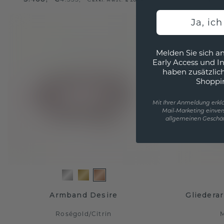
Ja, ic
Melden Sie sich an
Early Access und I
haben zusätzlic
Shoppi
Mit Ihrer Anmeldung erklä
Mail-Marketing einver
allgemeinen Geschäf
Armband Desire
Gliedera
Roségold
/
Citrin
M