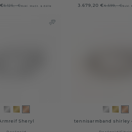
 €
3.679,20 €
6.125,- €
4.599,- €
Exkl. MwSt. & Zölle
Exkl.
Armreif Sheryl
tennisarmband shirley 