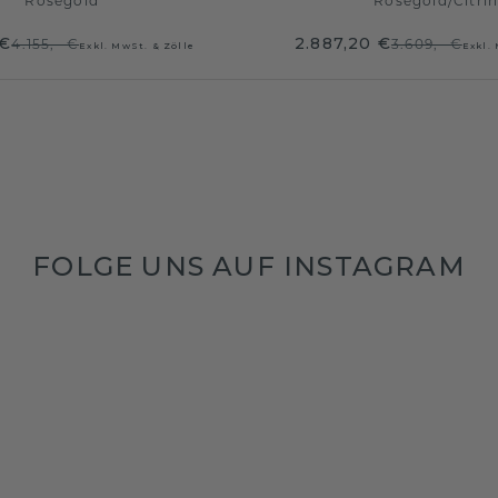
Roségold
Roségold
/
Citri
 €
2.887,20 €
4.155,- €
3.609,- €
Exkl. MwSt. & Zölle
Exkl.
FOLGE UNS AUF INSTAGRAM