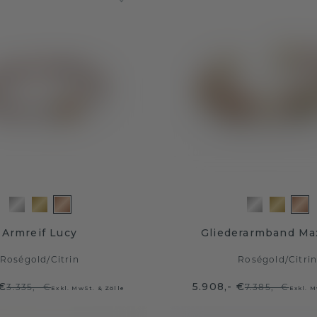
Armreif Lucy
Gliederarmband Ma
Roségold
/
Citrin
Roségold
/
Citri
 €
5.908,- €
3.335,- €
7.385,- €
Exkl. MwSt. & Zölle
Exkl. M