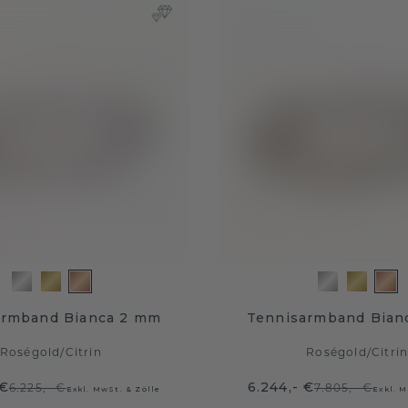
armband Bianca 2 mm
Tennisarmband Bian
Roségold
/
Citrin
Roségold
/
Citri
 €
6.244,- €
6.225,- €
7.805,- €
Exkl. MwSt. & Zölle
Exkl. M