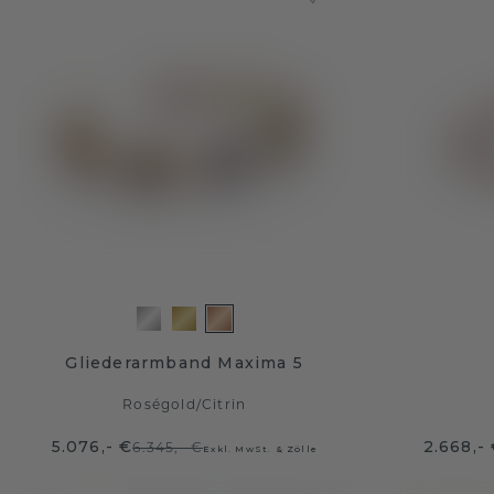
Gliederarmband Maxima 5
Roségold
/
Citrin
5.076,- €
2.668,-
6.345,- €
Exkl. MwSt. & Zölle