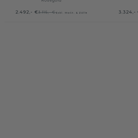
Roségold
2.492,- €
3.324,-
3.115,- €
Exkl. MwSt. & Zölle