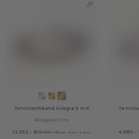
Tennisarmband Allegra 5 mm
Tennis
Roségold
/
Citrin
12.052,- €
4.980,-
15.065,- €
Exkl. MwSt. & Zölle