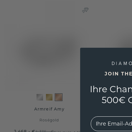
JOIN TH
Ihre Chan
500€ G
Armreif Amy
EMail
Roségold
3.468,- €
3.812,- 
4.335,- €
Exkl. MwSt. & Zölle