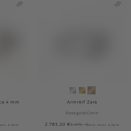
ca 4 mm
Armreif Zara
n
Roségold
/
Citrin
2.783,20 €
3.479,- €
wSt. & Zölle
Exkl. MwSt. & Zölle