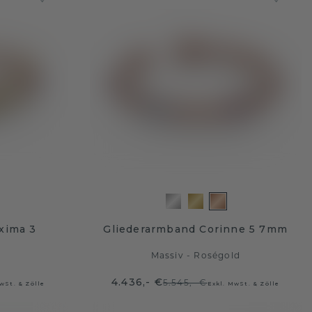
xima 3
Gliederarmband Corinne 5 7mm
n
Massiv - Roségold
4.436,- €
5.545,- €
wSt. & Zölle
Exkl. MwSt. & Zölle