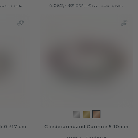
4.052,- €
5.065,- €
 MwSt. & Zölle
Exkl. MwSt. & Zölle
4.0 ±17 cm
Gliederarmband Corinne 5 10mm