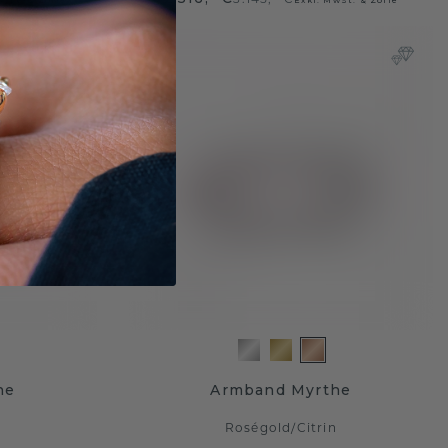
ne
Armband Myrthe
n
Roségold
/
Citrin