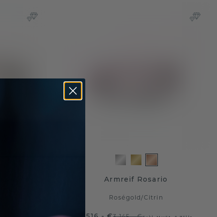
gra 4 mm
Armreif Rosario
n
Roségold
/
Citrin
2.516,- €
3.145,- €
MwSt. & Zölle
Exkl. MwSt. & Zölle