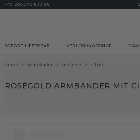
+49 206 570 833 08
SOFORT LIEFERBAR
VERLOBUNGSRINGE
DIA
/
/
/
citrin
Home
Armbänder
roségold
ROSÉGOLD ARMBÄNDER MIT CI