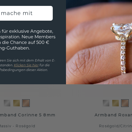
h mache mit
 für exklusive Angebote,
nspiration. Neue Members
h die Chance auf 500 €
ng-Guthaben.
ren Sie sich mit dem Erhalt von E-
standen.
Klicken Sie hier
für die
tsbedingungen dieser Aktion.
rmband Corinne 5 8mm
Armband Roxa
assiv - Roségold
Roségold
/
Citri