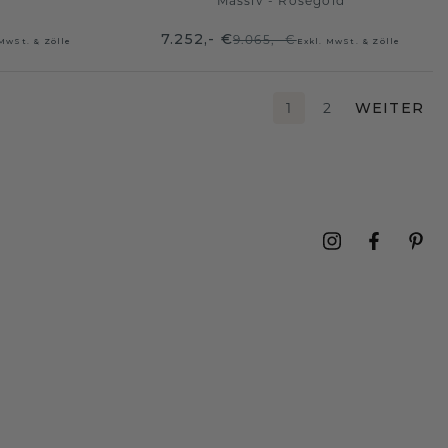
n
Massiv - Roségold
7.252,- €
9.065,- €
 MwSt. & Zölle
Exkl. MwSt. & Zölle
1
2
WEITER