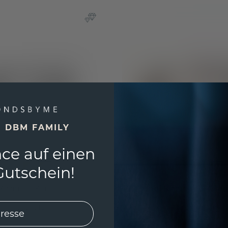
E DBM FAMILY
ce auf einen
utschein!
Armreif Yentl
Tennisarmband Alle
Roségold
Roségold
/
Citri
€
8.732,- €
4.765,- €
10.915,- €
Exkl. MwSt. & Zölle
Exkl. 