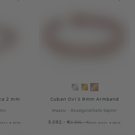
ca 2 mm
Cuban Ovl S 8mm Armband
hir
Massiv - Roségold
/
Gelb Saphir
5.092,- €
6.365,- €
MwSt. & Zölle
Exkl. MwSt. & Zölle