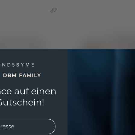
E DBM FAMILY
ce auf einen
utschein!
band shirley 1.8 ±17 cm
Tennisarmband Alle
Roségold
Roségold
/
Gelb Sap
€
9.615,20 €
2.005,- €
12.019,- €
Exkl. MwSt. & Zölle
Exkl.