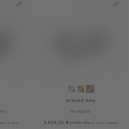
Armreif Amy
hir
Roségold
3.639,20 €
4.549,- €
wSt. & Zölle
Exkl. MwSt. & Zölle