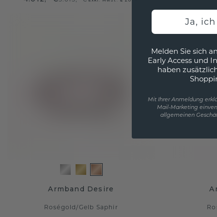
Ja, ic
Melden Sie sich an
Early Access und I
haben zusätzlic
Shoppi
Mit Ihrer Anmeldung erklä
Mail-Marketing einver
allgemeinen Geschäf
Armband Desire
A
Roségold
/
Gelb Saphir
Ro