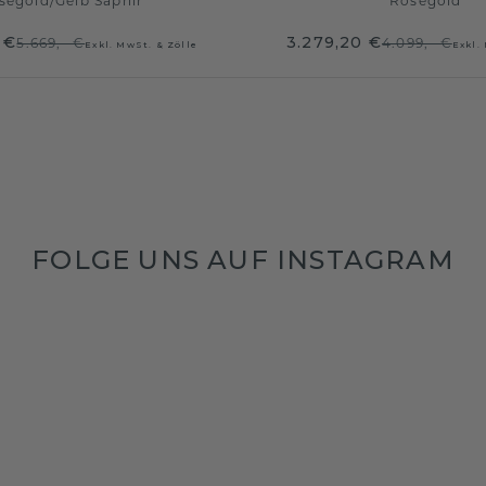
ségold
/
Gelb Saphir
Roségold
 €
3.279,20 €
5.669,- €
4.099,- €
Exkl. MwSt. & Zölle
Exkl.
FOLGE UNS AUF INSTAGRAM