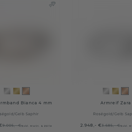
armband Bianca 4 mm
Armreif Zara
ségold
/
Gelb Saphir
Roségold
/
Gelb Sap
 €
2.948,- €
9.005,- €
3.685,- €
Exkl. MwSt. & Zölle
Exkl. M