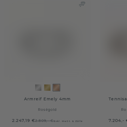
Armreif Emely 4mm
Tennis
Roségold
Ro
2.247,19 €
7.204,-
2.809,- €
Exkl. MwSt. & Zölle