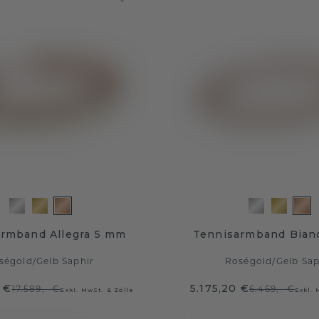
rmband Allegra 5 mm
Tennisarmband Bian
ségold
/
Gelb Saphir
Roségold
/
Gelb Sap
 €
5.175,20 €
17.589,- €
6.469,- €
Exkl. MwSt. & Zölle
Exkl. 