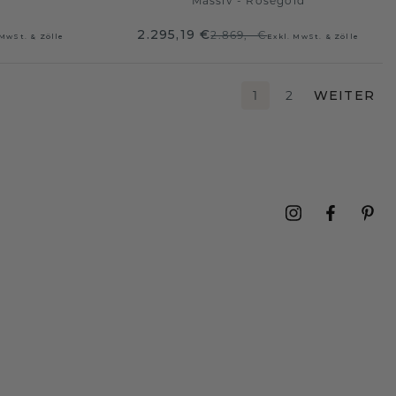
Massiv - Roségold
2.295,19 €
2.869,- €
 MwSt. & Zölle
Exkl. MwSt. & Zölle
1
2
WEITER