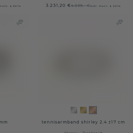
3.231,20 €
4.039,- €
 MwSt. & Zölle
Exkl. MwSt. & Zölle
7mm
tennisarmband shirley 2.4 ±17 cm