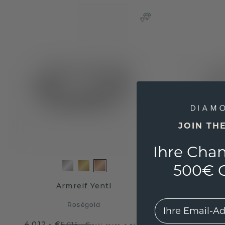
JOIN TH
Ihre Chan
500€ G
Armreif Yentl
tennisarm
EMail
Roségold
4.012,- €
1.604,- 
5.015,- €
Exkl. MwSt. & Zölle