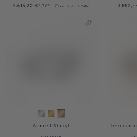
4.615,20 €
3.852,-
5.769,- €
Exkl. MwSt. & Zölle
Armreif Sheryl
tennisarm