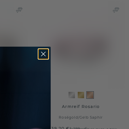
gra 4 mm
Armreif Rosario
hir
Roségold
/
Gelb Saphir
2.639,20 €
3.299,- €
 MwSt. & Zölle
Exkl. MwSt. & Zölle