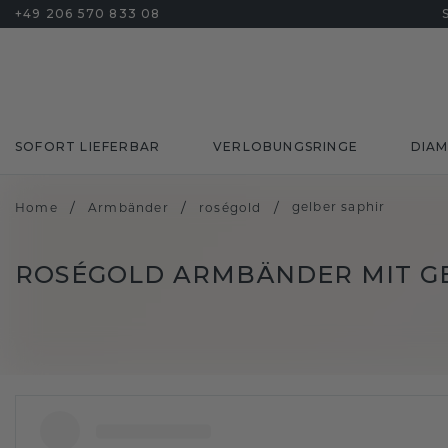
+49 206 570 833 08
SOFORT LIEFERBAR
VERLOBUNGSRINGE
DIA
/
/
/
gelber saphir
Home
Armbänder
roségold
ROSÉGOLD ARMBÄNDER MIT G