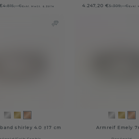
 €
4.247,20 €
4.815,- €
5.309,- €
Exkl. MwSt. & Zölle
Exkl.
band shirley 4.0 ±17 cm
Armreif Emely 