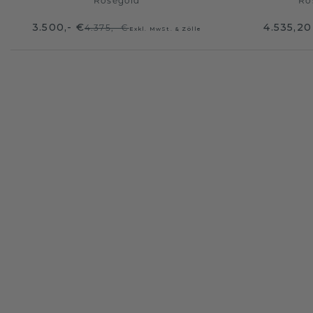
Roségold
Ro
3.500,- €
4.535,20
4.375,- €
Exkl. MwSt. & Zölle