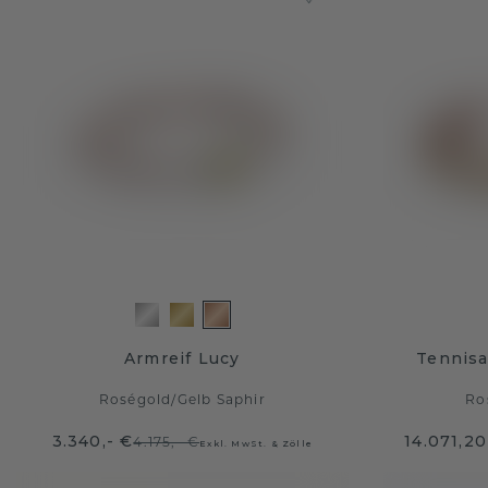
Armreif Lucy
Tennisa
Roségold
/
Gelb Saphir
Ro
3.340,- €
14.071,20
4.175,- €
Exkl. MwSt. & Zölle