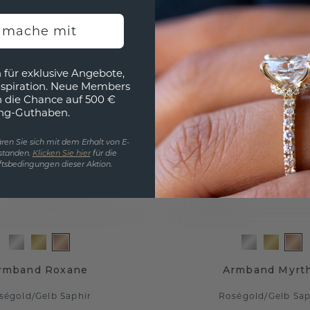
h mache mit
 für exklusive Angebote,
nspiration. Neue Members
h die Chance auf 500 €
ng-Guthaben.
ren Sie sich mit dem Erhalt von E-
standen.
Klicken Sie hier
für die
tsbedingungen dieser Aktion.
rmband Roxane
Armband Myrt
ségold
/
Gelb Saphir
Roségold
/
Gelb Sap