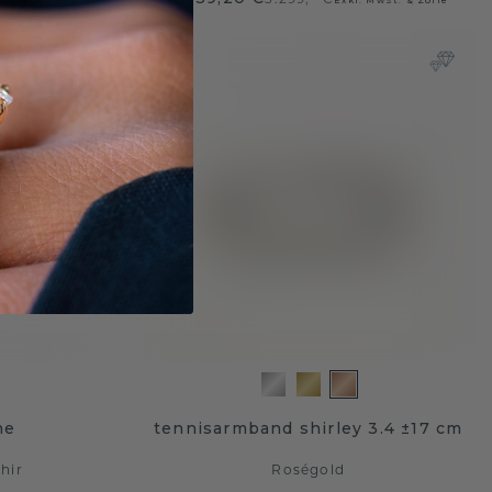
he
tennisarmband shirley 3.4 ±17 cm
hir
Roségold