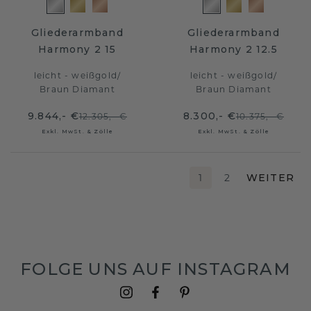
Gliederarmband
Gliederarmband
Harmony 2 15
Harmony 2 12.5
leicht - weißgold
/
leicht - weißgold
/
Braun Diamant
Braun Diamant
9.844,- €
8.300,- €
12.305,- €
10.375,- €
Exkl. MwSt. & Zölle
Exkl. MwSt. & Zölle
1
2
WEITER
FOLGE UNS AUF INSTAGRAM