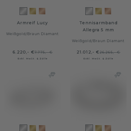
Armreif Lucy
Tennisarmband
Allegra 5 mm
Weißgold
/
Braun Diamant
Weißgold
/
Braun Diamant
6.220,- €
21.012,- €
7.775,- €
26.265,- €
Exkl. MwSt. & Zölle
Exkl. MwSt. & Zölle