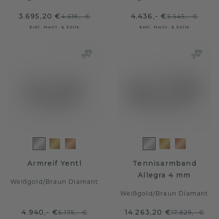
3.695,20 €
4.436,- €
4.619,- €
5.545,- €
Exkl. MwSt. & Zölle
Exkl. MwSt. & Zölle
Armreif Yentl
Tennisarmband
Allegra 4 mm
Weißgold
/
Braun Diamant
Weißgold
/
Braun Diamant
4.940,- €
14.263,20 €
6.175,- €
17.829,- €