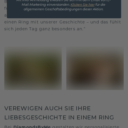
Mit Ihrer Anmeldung erklären Sie sich mit dem Erhalt von E-
Bicolor-Trauring aus Gelb- und Roségold. „Es
Mail-Marketing einverstanden.
Klicken Sie hier
für die
fühlte sich besonders an, das gemeinsam
allgemeinen Geschäftsbedingungen dieser Aktion.
abzuschließen“, sagt Hans. „Jetzt tragen wir beide
einen Ring mit unserer Geschichte – und das fühlt
sich jeden Tag ganz besonders an.“
VEREWIGEN AUCH SIE IHRE
LIEBESGESCHICHTE IN EINEM RING
Bei
DiamondsByMe
gestalten wir
personalisierte