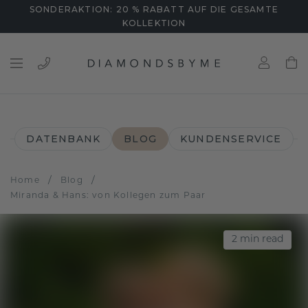
SONDERAKTION: 20 % RABATT AUF DIE GESAMTE
KOLLEKTION
DATENBANK
BLOG
KUNDENSERVICE
/
/
Home
Blog
Miranda & Hans: von Kollegen zum Paar
2
min read